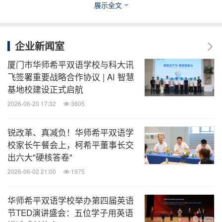
展示全文
园"如何以科技赋能"多元升学，绽放全球；个性规
划，直达梦校"的教育实践，华师希平双语学校高中
企业新闻室
双语融合部将于近期举办专场开放日，诚邀意向海外
升学规划的家庭莅临探校，亲身体验智慧校园的创新
厦门市华师希平双语学校与科大讯
飞签署重要战略合作协议 | AI 智慧
环境与育人理念。
基地校建设正式启航
2026-06-20 17:32
3605
开放日时间： 2025年12月27日（周六） 08:30-
12:00
锐改革、真减负！华师希平双语学
校家长午餐会上，柯希平董事长交
邀约对象： 有意向海外升学规划的学生家庭
出六大"硬核答卷"
2026-06-02 21:00
1975
校区地址： 厦门市湖里区吕岭路868号
华师希平双语学校举办第四届英语
节TED演讲盛会：五位学子用英语
咨询热线： 400-1077-377