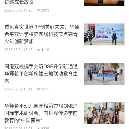
讲述成长故事
2026-05-08 17:28
2903
消息来源：华东师范大学希平双语学校
看见真实世界 智创美好未来：华师
美通说传播
希平双语学校第四届科技节点亮青
少年创新梦想
美通社专注企业传播，为您分享全球范围内
市场公关、品牌营销、企业传播领域的最新
2026-03-31 15:43
4110
趋势、动态，介绍相关知识、经验、技巧、
案例和工具。
闽港双校携手共筑DSE升学新通道
华师希平创新构建三地联动教育生
关键词：
教育
态
2026-02-02 15:44
5215
分享到：
华师希平幼儿园亮相第77届OMEP
国际学术研讨会，向世界传递学前
教育的"中国智慧"
2025-09-03 15:08
8329