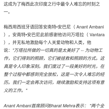
这成为了梅西此次印度之行中最令人难忘的时刻之
一。
梅西用西班牙语回答安南特•安巴尼（
Anant Ambani
），
安南特•安巴尼此前
感谢他访问万塔拉（ Vantara
），并无私地激励每个人
关爱
动物和人类，他
说：
"
万塔拉所做的
一切真的是太美好了
--
为动物工
作，
它
们得到的照顾，
它
们被拯救和照顾的方式。
这
真是令人印象深刻。
我们度过了一段美好的时光，在
整个过程中都感到完全放松，
这是一次令人难忘的经
历
。
我们一定会再次访问，继续激励和支持这项有意
义的工作。
"
Anant Ambani
首席顾问
Bharat Mehra
表示：
"
两个全