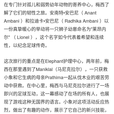
在专门针对孤儿和弱势幼年动物的寄养中心，梅西了
解了
它们
的韧性之旅。安南特•安巴尼（
Anant
Ambani
）和拉迪卡•安巴尼（
Radhika Ambani
）以
一份真挚暖心的举动
将一只狮子幼崽命名为"莱昂内
尔" （ Lionel ），这个名字
如今
代表着希望和连续
性，以纪念足球传奇。
这次旅行的重点是在Elephant护理中心，两年前，梅
西在那里遇到了Maniklal
（马尼克拉尔）
，一只获救
小象
和
它
生病的母亲Prathima一起从伐木业的艰苦劳
动中获救。
在中心里，梅西与马尼克拉尔进行了一场
即兴的足球互动，这一幕感动了在场的所有人，也展
现了游戏这种无国界的语言。小象
对这项活动反应热
烈，做出了有趣的动作，展示了
它
自己的新兴技能，