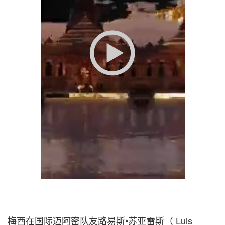
梅西在国际迈阿密队友路易斯•苏亚雷斯（ Luis