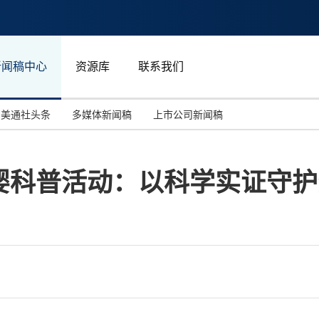
新闻稿中心
资源库
联系我们
美通社头条
多媒体新闻稿
上市公司新闻稿
国际消费电子展(CES)
汽车与交通
中国大陆
婴科普活动：以科学实证守护
投资并购
能源化工与环保
马来西亚
世界移动通信大会
教育与人力资源
澳大利亚
人工智能
体育
汉诺威工业博览会
广告营销传媒