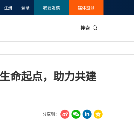
注册
登录
我要发稿
媒体监测
搜索
可持续发展
IT科技与互联网
日本
中国国际
零售业
韩国
生命起点，助力共建
碳中和
娱乐时尚与艺术
新加坡
企业扩张
环境
泰国
新质生产力
健康与医疗制药
财报
农业与制
美国临床肿瘤学会(ASCO)
通信业
企业社会
旅游与酒
世界杯
会展
中国国际
房地产建
分享到：