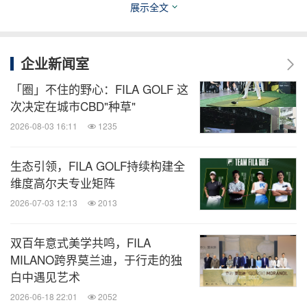
展示全文
News》评为“年度之鞋”。随后，FILA 持续探索视觉
与风格多元化，从动物、太空、植物到食物系列，赋
予老爹鞋更丰富潮流表达，构建视觉风格2.0时代。
企业新闻室
如今，FILA VETTA 以全新“瘦身”理念与V形设计，开
「圈」不住的野心：FILA GOLF 这
启老爹鞋 3.0 高智化时代，实现风格、科技与精神的
次决定在城市CBD"种草"
三重升级，让经典鞋型焕发智酷新姿。
2026-08-03 16:11
1235
生态引领，FILA GOLF持续构建全
智酷到底：
低调中的自信力量
维度高尔夫专业矩阵
2026-07-03 12:13
2013
FILA VETTA
的设计哲学根植于“智酷到底”的精神内
核。智酷到底，是理性与自持的体现，是精准与克制
双百年意式美学共鸣，FILA
中的力量感，是低调却笃定的自信。以理性面对潮流
MILANO跨界莫兰迪，于行走的独
变迁，以冷静思考构建不盲从的自信，在众声喧哗中
白中遇见艺术
保持自我的节奏与果敢，形成一种不张扬却极具力量
2026-06-18 22:01
2052