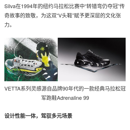
Silva在1994年的纽约马拉松比赛中“转错弯仍夺冠”传
奇故事的致敬，为这双“V头鞋”赋予更深层的文化张
力。
VETTA系列灵感源自品牌90年代的一款经典马拉松冠
军跑鞋Adrenaline 99
设计性能
一体
，
驾驭多元场景