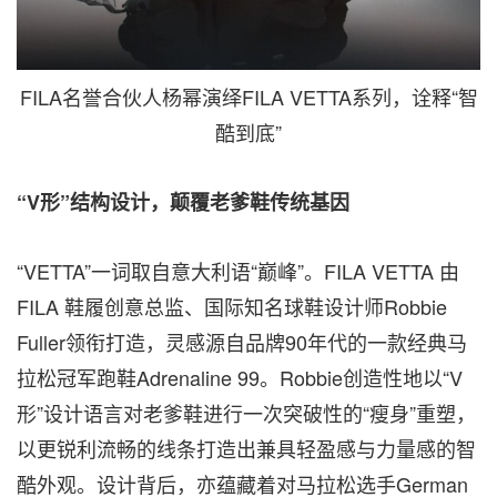
FILA名誉合伙人杨幂演绎FILA VETTA系列，诠释“智
酷到底”
“
V
形
”结构
设计，颠覆
老爹鞋
传统
基因
“VETTA”一词取自意大利语“巅峰”。FILA VETTA 由
FILA 鞋履创意总监、国际知名球鞋设计师Robbie
Fuller领衔打造，灵感源自品牌90年代的一款经典马
拉松冠军跑鞋Adrenaline 99。Robbie创造性地以“V
形”设计语言对老爹鞋进行一次突破性的“瘦身”重塑，
以更锐利流畅的线条打造出兼具轻盈感与力量感的智
酷外观。设计背后，亦蕴藏着对马拉松选手German