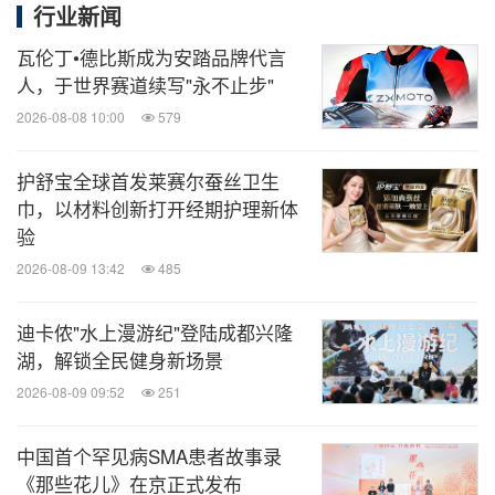
行业新闻
瓦伦丁•德比斯成为安踏品牌代言
人，于世界赛道续写"永不止步"
2026-08-08 10:00
579
护舒宝全球首发莱赛尔蚕丝卫生
巾，以材料创新打开经期护理新体
验
2026-08-09 13:42
485
FILA VETTA系列 「气质白」
迪卡侬"水上漫游纪"登陆成都兴隆
湖，解锁全民健身新场景
2026-08-09 09:52
251
当前，全球审美正向注重理性价值与实穿主义迁移，
FILA VETTA凭借其独特设计理念，已在海外市场率
中国首个罕见病SMA患者故事录
先掀起“高智穿搭”风潮，成为众多时尚博主与潮流人
《那些花儿》在京正式发布