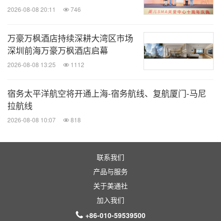
士的穿搭焦点，在社交平台上持续引发热议，再次巩
2026-08-08 20:11
746
固了FILA VETTA在时尚领域的先锋引领地位。
万豪万枫酒店持续深耕大湾区市场
深圳前海万豪万枫酒店启幕
2026-08-08 13:25
1112
宿务太平洋航空将开通上海-宿务航线、复航厦门-马尼
拉航线
2026-08-08 10:07
818
海外时尚博主演绎FILA VETTA系列
联系我们
产品与服务
FILA 始终以超前视野捕捉风格与功能演变。以品牌
关于美通社
百年运动时尚积淀为基底，FILA VETTA 系列以“智酷
加入我们
到底”精神连接时尚日常，为那些在潮流中保持独立
+86-010-59539500