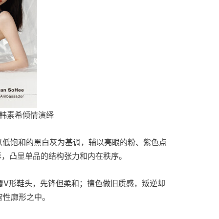
oHee韩素希倾情演绎
以低饱和的黑白灰为基调，辅以亮眼的粉、紫色点
廓形，凸显单品的结构张力和内在秩序。
包覆V形鞋头，先锋但柔和；擦色做旧质感，叛逆却
智性廓形之中。