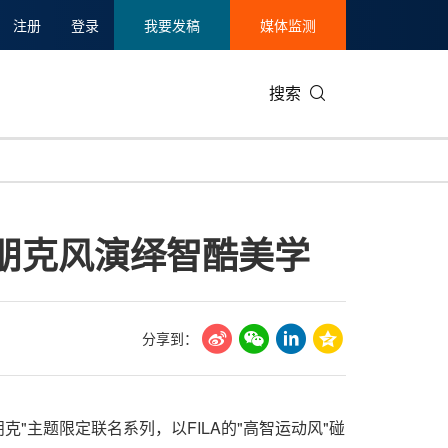
注册
登录
我要发稿
媒体监测
搜索
可持续发展
IT科技与互联网
日本
中国国际
零售业
韩国
低糖朋克风演绎智酷美学
碳中和
娱乐时尚与艺术
新加坡
企业扩张
环境
泰国
新质生产力
健康与医疗制药
财报
农业与制
美国临床肿瘤学会(ASCO)
通信业
企业社会
旅游与酒
分享到：
世界杯
会展
中国国际
房地产建
朋克"主题限定联名系列，以FILA的"高智运动风"碰