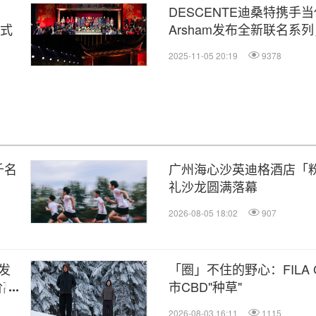
DESCENTE迪桑特携手当代
范式
Arsham发布全新联名系
雪机能美学
2025-11-05 20:19
9378
千名
广州海心沙英迪格酒店「
礼沙龙圆满落幕
2026-08-05 18:02
907
 发
「圈」不住的野心：FILA 
阶高
市CBD"种草"
2026-08-03 16:11
1115