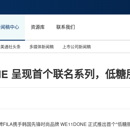
新闻稿中心
资源库
联系我们
美通社头条
多媒体新闻稿
上市公司新闻稿
国际消费电子展(CES)
汽车与交通
中国大陆
1DONE 呈现首个联名系列，
投资并购
能源化工与环保
马来西亚
世界移动通信大会
教育与人力资源
澳大利亚
人工智能
体育
汉诺威工业博览会
广告营销传媒
品牌FILA携手韩国先锋时尚品牌 WE11DONE
正式
推出
首个"低糖