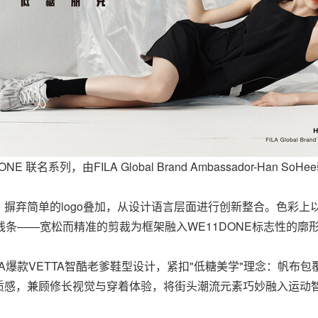
1DONE 联名系列，由FILA Global Brand Ambassador-Han S
摒弃简单的logo叠加，从设计语言层面进行创新整合。色彩上
线条——宽松而精准的剪裁为框架融入WE11DONE标志性的
A爆款VETTA智酷老爹鞋型设计，紧扣"低糖美学"理念：帆布
质感，兼顾修长视觉与穿着体验，将街头潮流元素巧妙融入运动