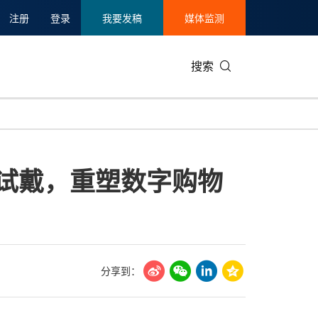
注册
登录
我要发稿
媒体监测
搜索
可持续发展
IT科技与互联网
日本
中国国际
零售业
韩国
拟试戴，重塑数字购物
碳中和
娱乐时尚与艺术
新加坡
企业扩张
环境
泰国
新质生产力
健康与医疗制药
财报
农业与制
美国临床肿瘤学会(ASCO)
通信业
企业社会
旅游与酒
世界杯
会展
中国国际
房地产建
分享到：