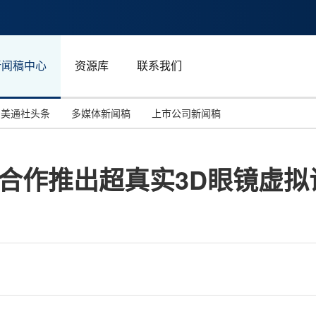
新闻稿中心
资源库
联系我们
美通社头条
多媒体新闻稿
上市公司新闻稿
国际消费电子展(CES)
汽车与交通
中国大陆
ord合作推出超真实3D眼镜虚
投资并购
能源化工与环保
马来西亚
世界移动通信大会
教育与人力资源
澳大利亚
人工智能
体育
汉诺威工业博览会
广告营销传媒