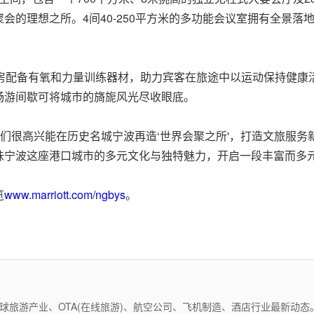
会的理想之所。4间40-250平方米的多功能会议室拥有全景
房配备有氧和力量训练器材，助力宾客在旅途中以运动保持健康活
畅游间歇可将城市的旖旎风光尽收眼底。
我们很高兴能在历史名城宁波再造‘世界会聚之所'，打造文旅服
味宁波这座港口城市的多元文化与独特魅力，开启一段丰富而多元
览
www.marriott.com/ngbys
。
全球旅游产业、OTA(在线旅游)、航空公司、飞机制造、酒店行业最新动