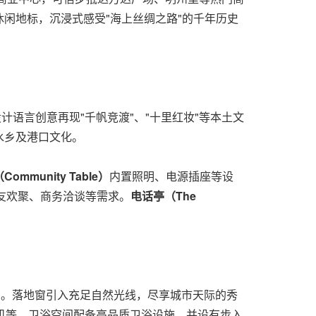
闲地标，沉浸式感受"海上丝绸之路"的千年历史
语言创意再现"千帆竞渡"、"十里红妆"等本土文
水乡及港口文化。
（
Community Table
）
内置照明、电源插座等设
友欢聚、商务洽谈等需求。
电话亭（
The
围。落地窗引入充足自然光线，尽享城市天际的秀
机等。卫浴空间配备高品质卫浴设施，并设有步入