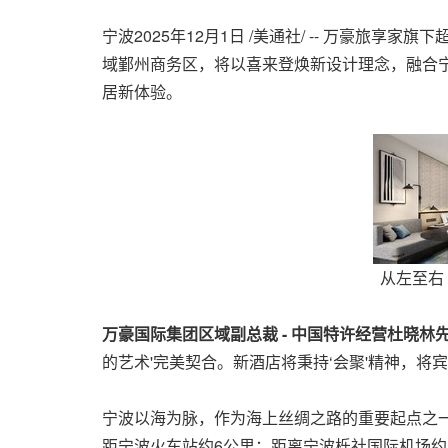
宁波
2025年12月1日
/美通社/ -- 万豪旅享家旗
域鄞州商务区，将以喜来登焕新设计理念，融合宁
居新体验。
从左至右（
万豪国际集团区域副总裁
-
中国特许经营杜晓林
的艺术'完美契合。新酒店将秉持‘会聚'精神，
宁波以海为脉，作为海上丝绸之路的重要起点之
距宁波火车站约6公里；距离宁波栎社国际机场约