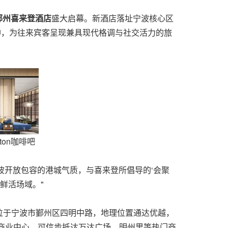
鄞州喜来登酒店
盛大启幕。新酒店落址宁波核心区
神，为往来宾客呈现兼具现代格调与社交活力的旅
ton咖啡吧
波开放包容的港城气质，与喜来登所倡导的‘会聚
鲜活场域。"
位于宁波市鄞州区四明中路，地理位置通达优越，
的商业中心，可信步抵达万达广场、明州里等热门商