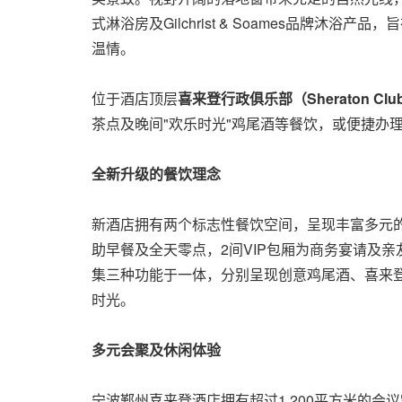
式淋浴房及Gilchrist & Soames品
温情。
位于酒店顶层
喜来登行政俱乐部（
Sheraton Clu
茶点及晚间"欢乐时光"鸡尾酒等餐饮，或便捷办
全新升级的餐饮理念
新酒店拥有两个标志性餐饮空间，呈现丰富多元
助早餐及全天零点，2间VIP包厢为商务宴请及
集三种功能于一体，分别呈现创意鸡尾酒、喜来
时光。
多元会聚及休闲体验
宁波鄞州喜来登酒店拥有超过1,200平方米的会