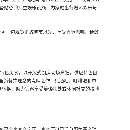
房，配备贴心的儿童娱乐设施，为家庭出行增添欢乐与
此可一边观览甬城城市风光，享受香醇咖啡、精致
特色美食，以开放式厨房现场烹饪，供应特色自
全新餐饮理念的点睛之作，集酒吧、咖啡吧和市
畅转换，助力宾客享受静谧独处或休闲社交的松弛
280平方米宴会序厅，宴会厅可灵活分隔为两个独