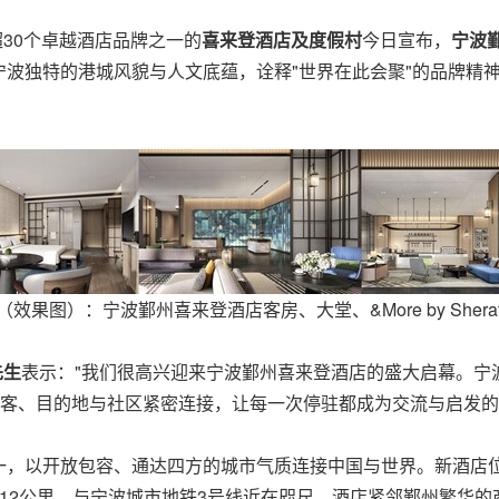
下超30个卓越酒店品牌之一的
喜来登酒店及度假村
今日宣布，
宁波
波独特的港城风貌与人文底蕴，诠释"世界在此会聚"的品牌精
效果图）：宁波鄞州喜来登酒店客房、大堂、&More by Shera
先生
表示："我们很高兴迎来宁波鄞州喜来登酒店的盛大启幕。宁
将宾客、目的地与社区紧密连接，让每一次停驻都成为交流与启发的
一，以开放包容、通达四方的城市气质连接中国与世界。新酒店
12公里，与宁波城市地铁3号线近在咫尺。酒店紧邻鄞州繁华