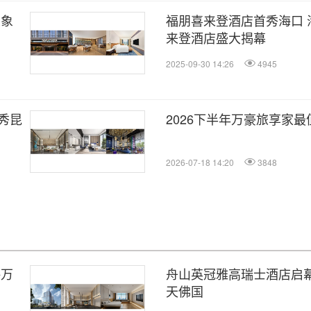
五象
福朋喜来登酒店首秀海口 
来登酒店盛大揭幕
2025-09-30 14:26
4945
秀昆
2026下半年万豪旅享家
2026-07-18 14:20
3848
海万
舟山英冠雅高瑞士酒店启幕
天佛国