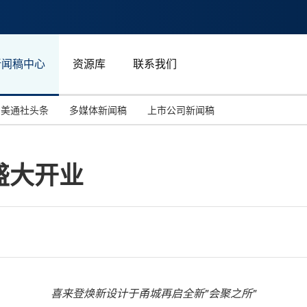
新闻稿中心
资源库
联系我们
美通社头条
多媒体新闻稿
上市公司新闻稿
国际消费电子展(CES)
汽车与交通
中国大陆
盛大开业
投资并购
能源化工与环保
马来西亚
世界移动通信大会
教育与人力资源
澳大利亚
人工智能
体育
汉诺威工业博览会
广告营销传媒
喜来登焕新设计于甬城再启全新"会聚之所"