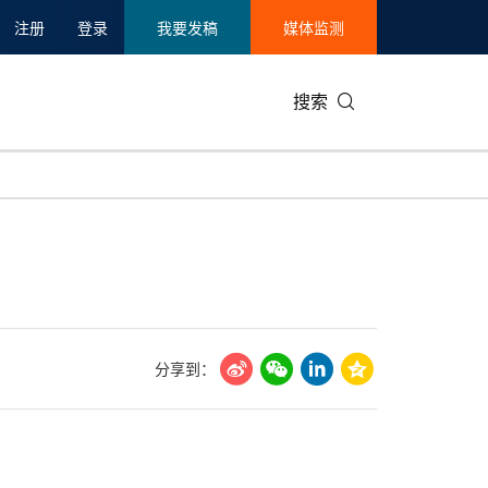
注册
登录
我要发稿
媒体监测
搜索
可持续发展
IT科技与互联网
日本
中国国际
零售业
韩国
碳中和
娱乐时尚与艺术
新加坡
企业扩张
环境
泰国
新质生产力
健康与医疗制药
财报
农业与制
美国临床肿瘤学会(ASCO)
通信业
企业社会
旅游与酒
分享到：
世界杯
会展
中国国际
房地产建