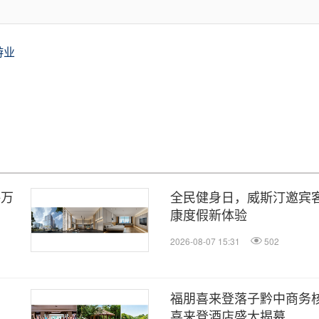
游业
海万
全民健身日，威斯汀邀宾客
康度假新体验
2026-08-07 15:31
502
福朋喜来登落子黔中商务核
喜来登酒店盛大揭幕