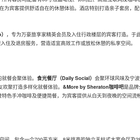
牌沐浴产品，旨在为宾客提供舒适自在的休憩体验。酒店特别打造亲子套
b
）
，专为万豪旅享家精英会员及入住行政楼层的宾客打造。于
理入住及退房服务，营造适宜高效工作或放松休憩的私享空间。
的就餐会聚体验。
食光餐厅（
Daily Social
）
会聚环球风味及宁波
亲友欢聚打造多样化就餐体验。
&More by Sheraton
咖啡吧
是品牌
登特色手冲咖啡及便捷简餐，为宾客提供从白天到夜晚的空间流
议空间，包含一个700平方米、8米挑高的独立无柱式大宴会厅及