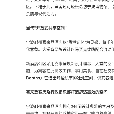
区。下榻于此，宾客还可轻松造访宁波博物馆、南
余韵与现代活力。
当代"开放式共享空间"
宁波鄞州喜来登酒店以"甬港记忆"为灵感，将千
化意象。大堂背景墙设计以马赛克纹路配合流动
新酒店公区采用喜来登焕新设计理念，大堂的空
施，为宾客在此高效工作、享用美食、自在社交
Booths
）
营造出静谧私享的独处空间，供宾客进
喜来登客房及行政俱乐部打造舒适高效的空间
宁波鄞州喜来登酒店拥有246间设计典雅的客房
美景致。视野开阔的落地窗带来充足的自然光线