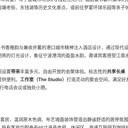
塘老街、东钱湖等历史文化景点，或前往罗蒙环球乐园等亲子休
年书香雅韵与兼收并蓄的港口城市精神注入酒店设计，通过现代设计
明亮的灯光设计，象征宁波港湾的盈盈水韵，邀请宾客感受江南
间设置
带来
丰富多元、自由开放的会聚体验。标志性的
共享长桌
提供便利。
工作室（
The Studio
）
打造灵动的聚会空间，满足好
行电话会议或独处小憩。
及套房，温润原木色调、布艺墙面装饰营造出静谧舒适的居停氛
，所有客房均配备有65寸液晶电视、休闲区、高速互联网及咖啡