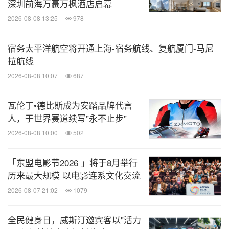
深圳前海万豪万枫酒店启幕
2026-08-08 13:25
978
宿务太平洋航空将开通上海-宿务航线、复航厦门-马尼
拉航线
2026-08-08 10:07
687
瓦伦丁•德比斯成为安踏品牌代言
人，于世界赛道续写"永不止步"
2026-08-08 10:00
502
「东盟电影节2026 」将于8月举行
历来最大规模 以电影连系文化交流
2026-08-07 21:02
1079
全民健身日，威斯汀邀宾客以"活力