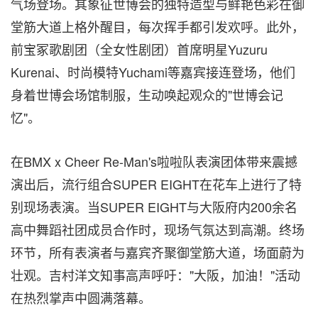
气场登场。其象征世博会的独特造型与鲜艳色彩在御
堂筋大道上格外醒目，每次挥手都引发欢呼。此外，
前宝冢歌剧团（全女性剧团）首席明星Yuzuru
Kurenai、时尚模特Yuchami等嘉宾接连登场，他们
身着世博会场馆制服，生动唤起观众的"世博会记
忆"。
在BMX x Cheer Re-Man's啦啦队表演团体带来震撼
演出后，流行组合SUPER EIGHT在花车上进行了特
别现场表演。当SUPER EIGHT与大阪府内200余名
高中舞蹈社团成员合作时，现场气氛达到高潮。终场
环节，所有表演者与嘉宾齐聚御堂筋大道，场面蔚为
壮观。吉村洋文知事高声呼吁："大阪，加油！"活动
在热烈掌声中圆满落幕。