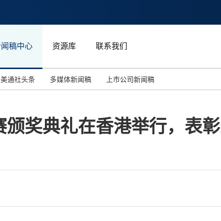
新闻稿中心
资源库
联系我们
美通社头条
多媒体新闻稿
上市公司新闻稿
国际消费电子展(CES)
汽车与交通
中国大陆
赛颁奖典礼在香港举行，表彰
投资并购
能源化工与环保
马来西亚
世界移动通信大会
教育与人力资源
澳大利亚
人工智能
体育
汉诺威工业博览会
广告营销传媒