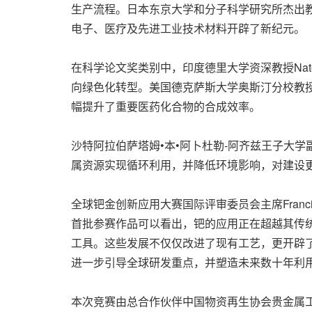
生产流程。日本东京大学和分子科学研究所杰出教授
电子、医疗及先进工业技术材料开辟了新纪元。
在科学论文奖类别中，印度德里大学资深教授Nate
向绿色化转型。美国德克萨斯大学奥斯汀分校教授Mic
幅提升了重要医药化合物的合成效率。
沙特阿拉伯萨塔姆•本•阿卜杜勒-阿齐兹王子大学副教授
属资源实现循环利用，并降低环境影响，对建设
全球钯金创新应用大赛国际评审委员会主席Franc
首批参赛作品可以看出，钯的应用正在超越其传
工具。这些发展不仅仅改进了现有工艺，更开辟
进一步引导全球研发重点，并塑造未来数十年利用
本次竞赛由总合作伙伴中国物资再生协会贵金属工