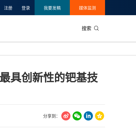
注册
登录
我要发稿
媒体监测
搜索
可持续发展
IT科技与互联网
日本
中国国际
零售业
韩国
最具创新性的钯基技
碳中和
娱乐时尚与艺术
新加坡
企业扩张
环境
泰国
新质生产力
健康与医疗制药
财报
农业与制
美国临床肿瘤学会(ASCO)
通信业
企业社会
旅游与酒
世界杯
会展
中国国际
房地产建
分享到：