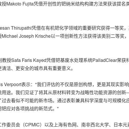
Makoto Fujita凭借开创性的钯纳米结构构建方法荣获该
san Thirupathi凭借在有机钯化学领域的重要研究获得一
hael Joseph Krische以一项创新性方法获得该类别
Safa Faris Kayed凭借钯基废水处理系统PalladCl
更清洁、更安全的城市具有重要意义。
is Verpoort表示："我们评估的不仅是原创构想，更是其现
统用途。我们见证了将其从原材料转变为战略性功能资源的创新
了过去看似不可能的新市场。通过表彰兼具科学深度与可规模化
钯应对各项挑战的新范式。"
作委员会（CPMIC）以及上海有色网、南非西北大学、日本元