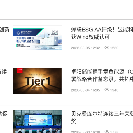
创新
蝉联ESG AA评级！昱
获Wind权威认可
2026-08-05 12:32
1530
持续
卓阳储能携手章鱼能源（Octo
署战略合作备忘录，共拓中
赛道
2026-08-04 16:05
1940
共促
贝克曼库尔特连续三年荣
奖
2026-08-03 16:38
1778