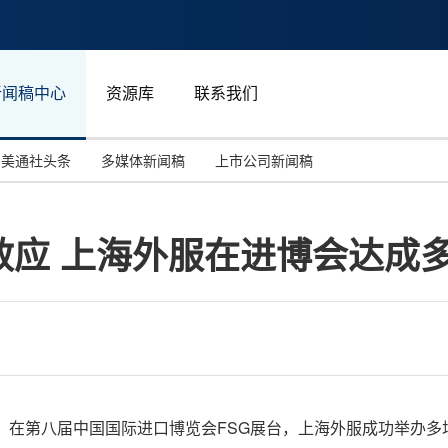
新闻稿中心
资源库
联系我们
美通社头条
多媒体新闻稿
上市公司新闻稿
国际消费电子展(CES)
汽车与交通
中国大陆
效应 上海外服在进博会达成
投资并购
能源化工与环保
马来西亚
世界移动通信大会
教育与人力资源
澳大利亚
人工智能
体育
汉诺威工业博览会
广告营销传媒
日至10日，在第八届中国国际进口博览会FSG展台，上海外服成功