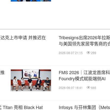
纳斯达克上市申请 并推迟在
Tribesigns出席202
与美国领先家居零售商的
2026-08-07 21:15
299
共推
FMS 2026｜江波龙首
Foundry模式赋能端侧AI
2026-08-07 16:41
665
n 亮相 Black Hat
Infosys 与芬林集团（Met