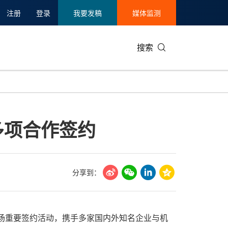
注册
登录
我要发稿
媒体监测
搜索
可持续发展
IT科技与互联网
日本
中国国际
零售业
韩国
多项合作签约
碳中和
娱乐时尚与艺术
新加坡
企业扩张
环境
泰国
新质生产力
健康与医疗制药
财报
农业与制
美国临床肿瘤学会(ASCO)
通信业
企业社会
旅游与酒
分享到：
世界杯
会展
中国国际
房地产建
举办多场重要签约活动，携手多家国内外知名企业与机