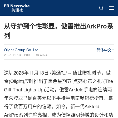
从守护到个性彰显，傲雷推出ArkPro系
列
Olight Group Co.,Ltd
简体中文
2025-11-13 21:00
4074
深圳
2025年11月13日
/美通社/ -- 值此赠礼时节，傲
雷(Olight)应时推出了黑色星期五"点亮心意之礼"(The
Gift That Lights Up)活动。傲雷Arkfeld手电筒连续两
年荣登亚马逊百美元以下手持手电筒畅销榜榜首，赢
得了数百万用户的信赖。如今，新一代Arkfeld --
ArkPro系列惊艳亮相，成为便携照明领域的设计和功