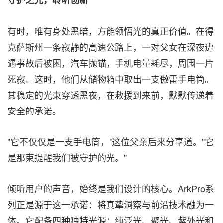
守护之光，聆听创新
有时，唯有身处黑暗，方能领悟光的真正价值。在得
克萨斯州一条寂静的高速公路上，一对父女在深夜遭
遇事故后被困，汽车抛锚，手机电量耗尽，周围一片
死寂。这时，他们从储物箱中取出一支傲雷手电筒。
其稳定的光束穿透黑夜，在救援到来前，默默传递着
安全的承诺。
"它不仅仅是一支手电筒，"这位父亲后来分享道。"它
是那束提醒我们被守护的光。"
倾听用户的声音，始终是我们设计的核心。ArkPro系
列正是源于这一承诺：将真挚洞察与前沿技术融为一
体。它配备四种独特光源：纯泛光、聚光、紫外光和