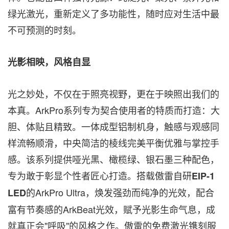
绿光激光，重新定义了多功能性，随时应对生活中最
不可预测的时刻。
光影相映，风格自显
光之妙处，不仅在于照亮视野，更在于映照出我们的
本真。ArkPro系列专为契合使用者的特质而打造：大
胆、体贴且精致。一体成型铝制机身，触感与观感同
样流畅顺滑，中央简洁的棱线完美平衡优雅与掌控手
感。该系列提供哑光黑、橄榄绿、银石墨三种配色，
专为敢于彰显个性者匠心打造。搭载傲雷自研
EIP-1
的ArkPro Ultra，焕发强劲而纯净的光效，配合
LED
富有节奏感的ArkBeat光效，赋予光影生命气息，成
就真正会"呼吸"的风格之作。傲雷的免费激光镌刻服