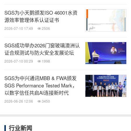
微信公众号“全球TMT”发布全球互联网、科
技、媒体、通讯企业的经营动态、财报信
SGS为小天鹅颁发ISO 46001水资
息、企业并购消息。扫描二维码，立即订
源效率管理体系认证证书
阅！
2026-07-10 17:49
2506
关键词：
电信业
无线通讯
SGS成功举办2026门窗玻璃澳洲认
证合规测试与防火安全发展论坛
分享到：
2026-07-10 00:29
1998
SGS为中兴通讯MBB & FWA颁发
SGS Performance Tested Mark，
以数字信任共启AI连接新时代
2026-06-26 12:06
3450
行业新闻