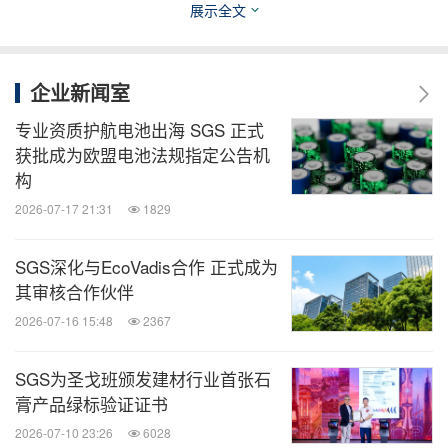
到质量、合规与可持续发展的最高标准。
展示全文
SGS通标标准技术服务有限公司（SGS 通标）由
企业新闻室
SGS 集团和隶属于国家市场监督管理总局系统的中
专业资质护航电池出海 SGS 正式
国标准科技集团合资成立于1991 年。SGS 通标立足
获批成为欧盟电池法规指定公告机
于集团业务板块，通过由16000 多名专业员工、100
构
多个分支机构和200 多个实验室组成的国内服务网
2026-07-17 21:31
1829
络，为农产食品、消费品、矿产、石化、工业、能
源、汽车、环境、生物医药等细分行业提供全方位测
SGS深化与EcoVadis合作 正式成为
其审核合作伙伴
试、检验、认证、培训和校准等质量解决方案。
2026-07-16 15:48
2367
消息来源：SGS
SGS为圣戈班颁发建材行业首张石
膏产品绿标验证证书
全球TMT
2026-07-10 23:26
6028