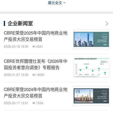
限，而更注重情感、关联性与社交互动。CBRE中国
展示全文
区商业租赁交易负责人希诺Zino Helmlinger邀请兴业
太古汇联席总经理及张园商管董事Calvin See、
企业新闻室
Abercrombie & Fitch亚太区董事总经理Steven
CBRE荣登2025年中国内地商业地
Sare、LANE HOUSE董事长及多品牌零售运营商
产投资大宗交易榜首
Klaus Anker Petersen，立足国际视野，共同探讨业
2026-03-16 16:30
4561
主和零售更紧密的合作模式、情感价值和新的理念。
CBRE世邦魏理仕发布《2026年中
国投资者意向调查》专题报告
共启新动能｜重塑城市产业与消费生态
2026-01-27 15:50
18081
在当下中国城市及都市圈正经历深刻转型，一些城市
CBRE荣登2024年中国内地商业地
因新兴产业而活力四射，一些商圈因新消费品牌而人
产投资大宗交易榜首
流如织。这背后是土地、人才、资本、技术、数据等
2025-03-17 13:41
7534
经济发展核心要素更自由、更高效流向最能创造价值