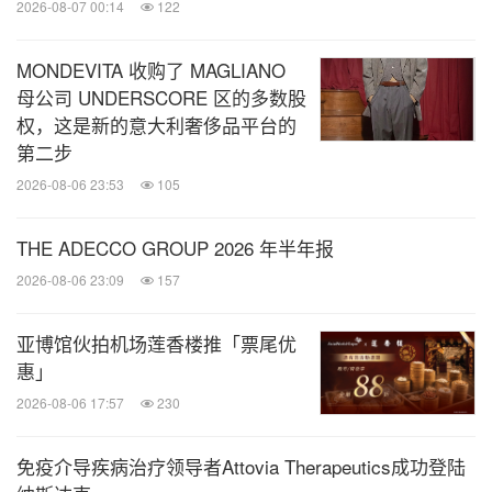
者如参考、使用或依赖上述信息，应对上述信息的准
2026-08-07 00:14
122
确性、真实性和完整性进行独立审查。世邦魏理仕不
MONDEVITA 收购了 MAGLIANO
对阅读者和任何第三方使用或依赖以上信息, 或者/以
母公司 UNDERSCORE 区的多数股
及作出商业决策而导致任何损失和费用或任何其他后
权，这是新的意大利奢侈品平台的
果承担任何责任。
第二步
2026-08-06 23:53
105
关于世邦魏理仕
THE ADECCO GROUP 2026 年半年报
世邦魏理仕（纽约证券交易所代号：CBRE）是财富
2026-08-06 23:09
157
500强和标准普尔500强企业，为全球性的地产服务
亚博馆伙拍机场莲香楼推「票尾优
和投资公司。公司拥有员工超过140,000名，在全球
惠」
100多个国家和地区为投资者、广泛的企业用户及各
2026-08-06 17:57
230
类资产地产业主提供服务。CBRE通过四大业务分支
提供的具体服务包括：顾问服务（租赁交易、投资及
免疫介导疾病治疗领导者Attovia Therapeutics成功登陆