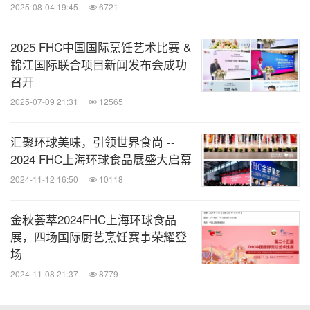
2025-08-04 19:45
6721
理标志保护（GI）的特色产品——这类产品依托欧盟
质量认证体系，保障了特定区域独有产品及其传统制
2025 FHC中国国际烹饪艺术比赛 &
作工艺；还有获得有机认证的产品——彰显欧洲对可
锦江国际联合项目新闻发布会成功
召开
持续性发展的坚定承诺。
2025-07-09 21:31
12565
现场还将举办沉浸式产品推介会，同时邀请
汇聚环球美味，引领世界食尚 --
FabioFalanga和顾俊杰等名厨带来精彩烹饪表演，让
2024 FHC上海环球食品展盛大启幕
与会者见证欧洲食材的多样性与卓越品质。即刻扫描
2024-11-12 16:50
10118
二维码领取参观证，即可免费获得与米其林星厨大师
交流资格，还可现场与企业代表直接敲定采购意向。
金秋荟萃2024FHC上海环球食品
展，四场国际厨艺烹饪赛事荣耀登
场
全球食饮风味矩阵，等您探索：
2024-11-08 21:37
8779
N1：泰国，日本，新加坡，韩国
N2：俄罗斯，亚美尼亚，南非，英国，澳大利