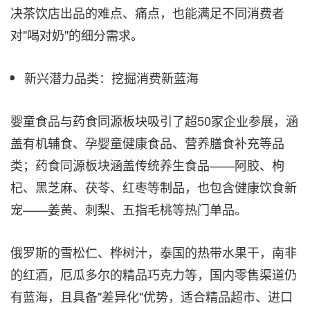
决茶饮店出品的难点、痛点，也能满足不同消费者
对"喝对奶"的细分需求。
新兴潜力品类：挖掘消费新蓝海
婴童食品与药食同源板块吸引了超50家企业参展，涵
盖有机辅食、孕婴童健康食品、营养膳食补充等品
类；药食同源板块涵盖传统养生食品——阿胶、枸
杞、黑芝麻、茯苓、红枣等制品，也包含健康饮食新
宠——姜黄、刺梨、五指毛桃等热门单品。
俄罗斯的雪松仁、桦树汁，泰国的热带水果干，南非
的红酒，厄瓜多尔的精品巧克力等，国内零售渠道仍
有蓝海，且具备"差异化"优势，适合精品超市、进口