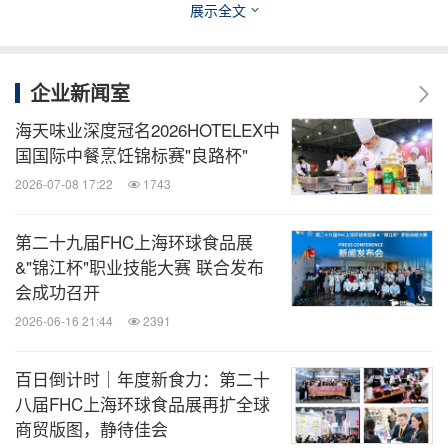
展示全文
企业新闻室
三、
21国际展团：全球好货直供，轻松打造差异化选
品
海天味业深度冠名2026HOTELEX中
国国际中餐烹饪锦标赛"良路杯"
2026-07-08 17:22
1743
21个国际展团带着350家国际展商入驻，带来世界各
地的特色美食，零售商家不用跨境采购就能对接源头
第二十九届FHC上海环球食品展
好货，面对面沟通采购意向，降低对接成本和风险。
&"锦江杯"职业技能大赛 联合发布
会成功召开
欧盟荣誉主宾（N3D31）：高端品质之选
2026-06-16 21:44
2391
作为本届展会的荣誉主宾，欧盟展团以"品味欧洲，
百日倒计时｜年度新食力：第二十
八届FHC上海环球食品展再扩全球
食尚百搭"为主题打造专属展馆，精选220余种高端产
商贸版图，静待佳会
品重点展示，涵盖27个成员国的特色品类。包括受地