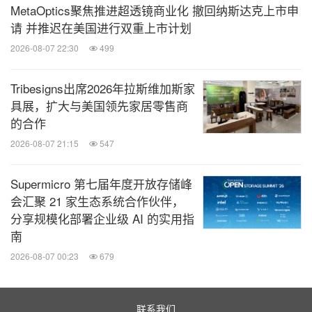
MetaOptics聚焦推进超透镜商业化 撤回纳斯达克上市申
请 并推迟在美国进行双重上市计划
FHC组委会提前调研参展品牌的市场需求，定向邀约
2026-08-07 22:30
499
来自
等头部零售平台的采购负
山姆、永辉、京东超市
责人到场，并设置：
品牌、连锁酒店专场，经销商、
Tribesigns出席2026年拉斯维加斯家
贸易批发专场，商超、零售连锁专场，连锁品牌餐
具展，扩大与美国领先家居零售商
的合作
饮、咖啡茶饮专场，食品进出口、供应链专场，主厨
2026-08-07 21:15
547
，以及
选品
-品牌酒店、餐饮专场
新渠道选品对接专
，涵盖社区团购、直播电商、MCN带货机构等新
区
Supermicro 第七届年度开放存储峰
兴零售渠道，提升选品效率和精准度。
会汇聚 21 家生态系统合作伙伴，
分享规模化部署企业级 AI 的实用指
南
2026-08-07 00:23
679
联系我们