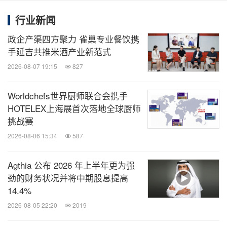
亚
行业新闻
N3：欧盟，土耳其，德国，奥地利，意大利，
政企产渠四方聚力 雀巢专业餐饮携
菲律宾，荷兰，瑞士，斯里兰卡，厄瓜多尔
手延吉共推米酒产业新范式
N4：美国
2026-08-07 19:15
827
N5：美国，加拿大，乌拉圭
Worldchefs世界厨师联合会携手
HOTELEX上海展首次落地全球厨师
挑战赛
四、食饮优选对接会：精准匹配供需，快速敲定合作
2026-08-06 15:34
587
为了帮零售买家高效选品，避免现场盲目找展商，
Agthia 公布 2026 年上半年更为强
2025FHC特别打造"食饮优选对接会"，通过百万级数
劲的财务状况并将中期股息提高
据库匹配和精准意向调研，实现供需双方的高效对
14.4%
接，目前洽谈席位尚有少量剩余，即刻完成登记优先
2026-08-05 22:20
2019
锁定名额。