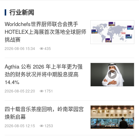
司。从初创至今30年以来，公司展会全年租馆总面积
行业新闻
已达到150万平方米(数据源于2019年，占当年上海市
Worldchefs世界厨师联合会携手
会展全部租馆面积的十分之一)，为来自全球的近100
HOTELEX上海展首次落地全球厨师
万采购人士创造了多重贸易机会；公司自2006年起开
挑战赛
始发展线上业务，至今打造了8个B2B网站，6个B2P
2026-08-06 15:34
435
采购通小程序，1款APP产品组成的线上平台。公司
Agthia 公布 2026 年上半年更为强
总部位于上海，下设机构包括：2家全资子公司–上海
劲的财务状况并将中期股息提高
博英电子商务有限公司和华汉国际会议展览（上海）
14.4%
有限公司，2家分公司位于北京和广州，2家合资公司
2026-08-05 22:20
1751
–中山古镇灯都博览有限公司及广州博泓国际展览有
限公司。博华公司员工总数近500人。
四十载音乐茶座回响，岭南翠园宫
焕新启幕
更多展会官方资讯、赛事实时资讯、食品餐饮动态，
2026-08-05 12:15
1253
请关注微信公众号：
FHC环球食品展。