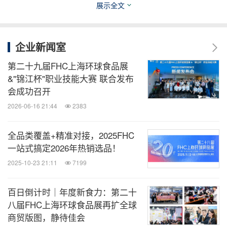
展示全文
是
—— 一个面向全国餐饮终端的菜品共
"四季菜牌"
创与推广平台；第二个是
—— 面向
"中国味合火人"
企业新闻室
餐饮行业发起的共生计划。
第二十九届FHC上海环球食品展
&"锦江杯"职业技能大赛 联合发布
会成功召开
2026-06-16 21:44
2383
全品类覆盖+精准对接，2025FHC
一站式搞定2026年热销选品！
2025-10-23 21:11
7199
百日倒计时｜年度新食力：第二十
八届FHC上海环球食品展再扩全球
商贸版图，静待佳会