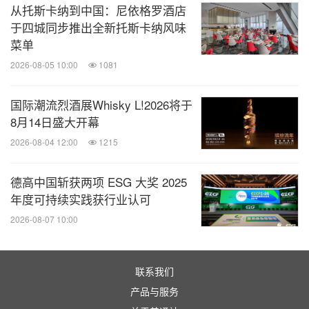
从托斯卡纳到中国：尼依格罗酒店
于四城同步推出全新托斯卡纳风味
媒体及合作联络
——
菜单
2026-08-05 10:00
1081
上海博华国际展览有限公司
展位咨询：洪先生
国际潮流烈酒展Whisky L!2026将于
8月14日盛大开幕
电话：021-33392132
2026-08-04 12:00
1215
邮箱：
Owen.Hong@imsinoexpo.com
德高中国斩获两项 ESG 大奖 2025
上海博华国际展览有限公司
年度可持续实践获行业认可
市场合作：包女士
2026-08-07 10:00
电话：021-33392234
邮箱：
Shelly.Bao@imsinoexpo.com
联系我们
产品与服务
消息来源：上海博华国际展览有限公司