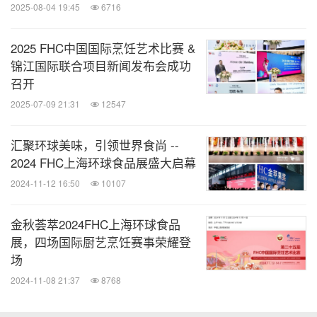
2025-08-04 19:45
6716
在餐饮连锁化、风味标准化、中餐文化复兴的行业浪
潮下，海天不再仅仅是调味品生产企业，而是扎根后
2025 FHC中国国际烹饪艺术比赛 &
厨、联结匠人、赋能行业的中餐风味共建者。以赛场
锦江国际联合项目新闻发布会成功
召开
为起点，以展会为窗口，以长期共生平台为根基，海
2025-07-09 21:31
12547
天正持续用调味力量，陪伴中餐行业与千万厨师共同
成长。
汇聚环球美味，引领世界食尚 --
2024 FHC上海环球食品展盛大启幕
上海博华国际展览有限公司
Sinoexpo Informa
2024-11-12 16:50
10107
Markets
金秋荟萃2024FHC上海环球食品
展，四场国际厨艺烹饪赛事荣耀登
上海博华国际展览有限公司是总部设在英国伦敦的英
场
富曼集团 (Informa PLC., 全球最大的会展主办机构,
2024-11-08 21:37
8768
英国富时100上市公司）与上海华展国际展览有限公
司于1998年在上海设立的国内领先的中外合作展览公