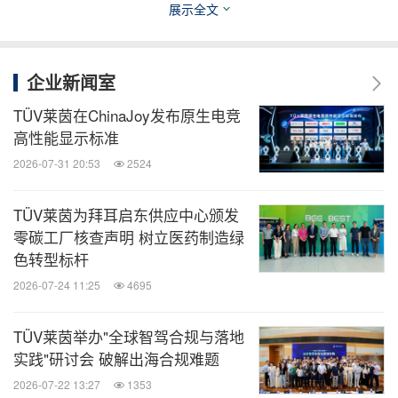
展示全文
研讨会同期，TÜV莱茵举行了多场签约仪式。TÜV莱
企业新闻室
茵分别与Climate Impact Corporation（CIC）、极电
TÜV莱茵在ChinaJoy发布原生电竞
光能、赫里欧、TCL中环达成战略合作，将围绕氢
高性能显示标准
能、光伏和储能领域的前沿技术研究与产品检测认证
2026-07-31 20:53
2524
开展深度合作，携手推动先进技术的落地应用。
TÜV莱茵为拜耳启东供应中心颁发
零碳工厂核查声明 树立医药制造绿
此外，TÜV莱茵为CIC联合创始人兼董事总经理杨浩
色转型标杆
锋和天津市大陆制氢设备有限公司总工程师许卫博士
2026-07-24 11:25
4695
颁发了"氢能行业杰出质量人"；为极电光能联合创始
人兼总裁于振瑞颁发了"光伏行业杰出质量人"，以感
TÜV莱茵举办"全球智驾合规与落地
实践"研讨会 破解出海合规难题
谢他们为推动行业技术进步与高质量发展做出的贡
2026-07-22 13:27
1353
献。