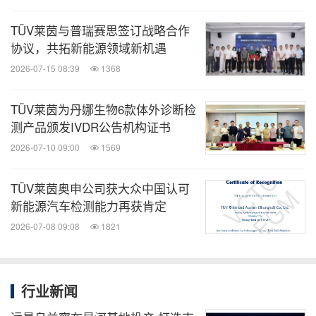
TÜV莱茵与普瑞赛思签订战略合作
次日，研讨会分为光伏、储能、充换电、零部件、氢
协议，共拓新能源领域新机遇
能及燃料电池五大分会场进一步开展技术探讨和交
2026-07-15 08:39
1368
流。作为全球领先的技术服务商，TÜV莱茵在新能源
领域积累了深厚的技术实力和广泛的全球影响力，服
TÜV莱茵为丹娜生物6款体外诊断检
测产品颁发IVDR公告机构证书
务涵盖产业链上下游各个细分领域。未来，TÜV莱茵
2026-07-10 09:00
1569
将继续携手合作伙伴，积极探索创新技术应用与合作
模式，促进产业链协同发展。
TÜV莱茵奥申公司获大众中国认可
新能源汽车检测能力再获肯定
2026-07-08 09:08
1821
消息来源：德国莱茵TUV大中华区
行业新闻