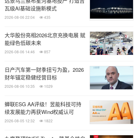
远景乌兰察布星河基地投产 打造吉
能动
瓦级AI基础设施新模式
微信公众号“能动”发布全球能源、化工、采
2026-08-06 22:04
435
矿、动力、新能源车企业最新的经营动态。
扫描二维码，立即订阅！
大华股份亮相2026北京充换电展 赋
能绿色低碳未来
关键词：
替代能源
环保产品与服务
绿色科技
公共设
2026-08-06 14:46
857
施
日产汽车第一财季扭亏为盈，2026
分享到：
财年锚定稳健经营目标
2026-08-06 10:35
1029
蝉联ESG AA评级！昱能科技可持
续发展能力再获Wind权威认可
2026-08-05 12:32
1822