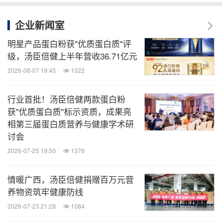
企业新闻室
明星产品蛋白粉获"优质蛋白质"评
级，汤臣倍健上半年营收36.71亿元
2026-08-07 19:45
1322
行业首批！汤臣倍健两款蛋白粉
获"优质蛋白质"标示资质，成果亮
相第三届蛋白质营养与健康学术研
讨会
2026-07-25 19:50
1376
情暖广西，汤臣倍健捐赠百万元营
养物资筑牢健康防线
2026-07-23 21:28
1084