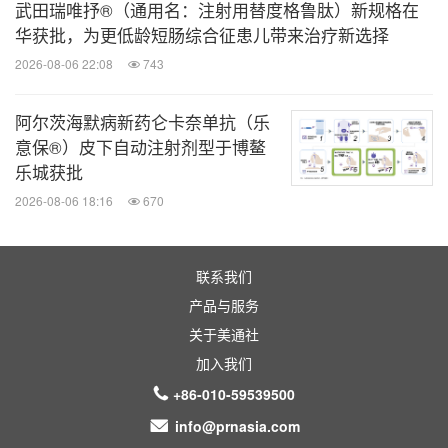
武田瑞唯抒®（通用名：注射用替度格鲁肽）新规格在
华获批，为更低龄短肠综合征患儿带来治疗新选择
2026-08-06 22:08
743
阿尔茨海默病新药仑卡奈单抗（乐
意保®）皮下自动注射剂型于博鳌
乐城获批
2026-08-06 18:16
670
联系我们
产品与服务
关于美通社
加入我们
+86-010-59539500
info@prnasia.com