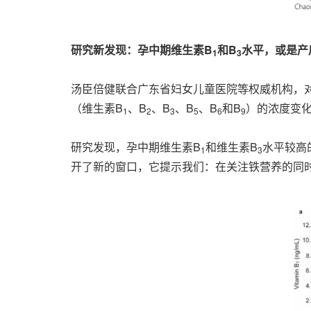
研究新发现：孕中期维生素B
和B
水平，或是产
1
3
汤臣倍健联合广东省妇女儿童医院等权威机构，对
（维生素B
、B
、B
、B
、B
和B
）的浓度变
1
2
3
5
6
9
研究发现，孕中期维生素B
和维生素B
水平较高
1
3
开了新的窗口，它提示我们：在关注铁营养的同