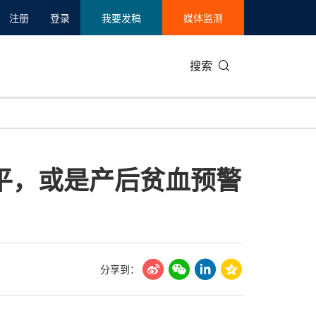
注册
登录
我要发稿
媒体监测
搜索
可持续发展
IT科技与互联网
日本
中国国际
零售业
韩国
平，或是产后贫血预警
碳中和
娱乐时尚与艺术
新加坡
企业扩张
环境
泰国
新质生产力
健康与医疗制药
财报
农业与制
美国临床肿瘤学会(ASCO)
通信业
企业社会
旅游与酒
世界杯
会展
中国国际
房地产建
分享到：