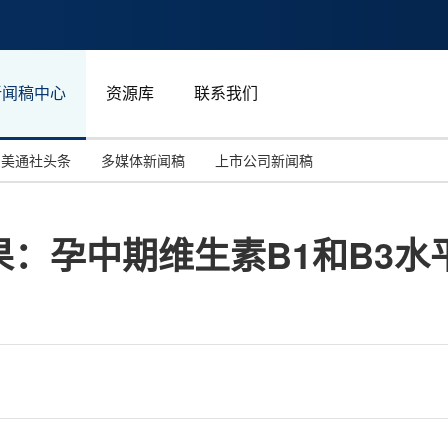
新闻稿中心
资源库
联系我们
美通社头条
多媒体新闻稿
上市公司新闻稿
国际消费电子展(CES)
汽车与交通
中国大陆
：孕中期维生素B1和B3水
投资并购
能源化工与环保
马来西亚
世界移动通信大会
教育与人力资源
澳大利亚
人工智能
体育
汉诺威工业博览会
广告营销传媒