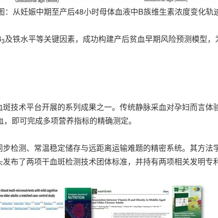
图：从妊娠中期至产后48小时母体血液中B族维生素浓度变化轨
B
及铁水平等关键因素，成功构建产后贫血早期风险预测模型，
3
血斑技术平台开展的系列成果之一。传统静脉采血对孕妇而言体
血，即可完成多项营养指标的精确测定。
步检测、常温稳定储存与远距离运输难题的精密系统。其方法学可靠
头发布了两项干血斑检测技术团体标准，并持有两项相关发明专