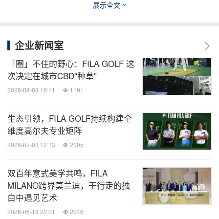
展示全文
企业新闻室
「圈」不住的野心：FILA GOLF 这
次决定在城市CBD"种草"
2026-08-03 16:11
1191
纪焕博身穿胜利夹克，王诗晴身穿网球系列产品
生态引领，FILA GOLF持续构建全
从百年积淀到重塑经典，
FILA风格演绎自成一格
维度高尔夫专业矩阵
2026-07-03 12:13
2005
"胜利需要天赋，但传奇需要风格。"这句源自瑞典传
奇球王比约•博格Björn Borg的名言为大秀开篇，也是
双百年意式美学共鸣，FILA
MILANO跨界莫兰迪，于行走的独
大秀主题"自成一格"的生动注脚。在大秀现场，中心
白中遇见艺术
矗立的巨大FILA F-BOX装置延展出V型秀道，荧幕与
2026-06-18 22:01
2046