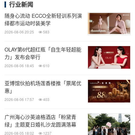
行业新闻
着FILA精心打造的条纹POLO衫，和他身披红色
随身心流动 ECCO全新轻训系列演
Settanta胜利夹克捧杯的瞬间，属于色彩的网球时
绎都市运动时装美学
代，由FILA开启。而后镜头一转，当代热爱网球的年
2026-08-06 20:25
583
轻人演绎FILA服装的多样造型，让现场氛围从经典回
溯到现代风格。
OLAY第6代超红瓶「自生年轻超能
力」发布会举行
2026-08-06 18:45
610
亚博馆伙拍机场莲香楼推「票尾优
惠」
2026-08-06 17:57
403
广州海心沙英迪格酒店「粉黛青
绿」主题夏日婚礼沙龙圆满落幕
经过解构重塑的经典单品以全新姿态焕发新生
2026-08-05 18:02
1237