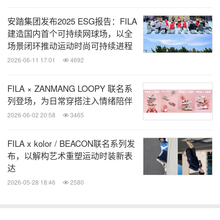
T台上遍布以网球场的格网为灵感的线条，"看不见的
网球"在挥拍声中呼之欲出，构筑出一个多维立体的
安踏集团发布2025 ESG报告：FILA
概念性"球场"。
建造国内首个可持续网球场，以全
场景闭环推动运动时尚可持续进程
2026-06-11 17:01
4692
FILA × ZANMANG LOOPY 联名系
列登场，为日常穿搭注入情绪陪伴
2026-06-02 20:58
3465
FILA x kolor / BEACON联名系列发
布，以解构艺术重塑运动时装新表
达
比约·博格经典瞬间重现，致敬网球黄金时代
2026-05-28 18:46
2580
大秀启幕，网球历史上的经典画面一一浮现：从早期
纯白着装的网球运动员，到1974年比约•博格首次身