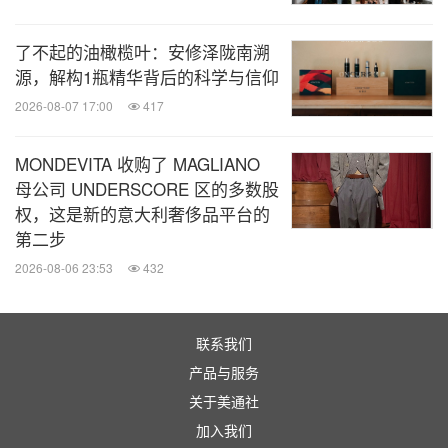
四大美学章节铺陈叙事，三大经典符号焕发新生
了不起的油橄榄叶：安修泽陇南溯
源，解构1瓶精华背后的科学与信仰
此次大秀分为「红土之王」、「黄金一代」、「钻石
2026-08-07 17:00
417
荣耀」与「风格破格」四大章节。从红土的尘土飞
MONDEVITA 收购了 MAGLIANO
扬、草地的绿意盎然、钻石球场的蓝色威仪，再到代
母公司 UNDERSCORE 区的多数股
表未来与无限可能的黑色空间，每个章节以不同的色
权，这是新的意大利奢侈品平台的
彩营造鲜明的视觉氛围。
第二步
2026-08-06 23:53
432
大秀共呈现了56套独具一格的造型，从都市运动、商
务休闲到亲子家庭场景，从网球竞技场到时尚生活
联系我们
场，以多元丰富的表达，定义属于"高智运动风"的着
产品与服务
装圭臬。FILA网球的经典单品Settanta胜利夹克、
关于美通社
BB1大满贯Polo和苏珊裙贯穿其中，被不断演绎与重
加入我们