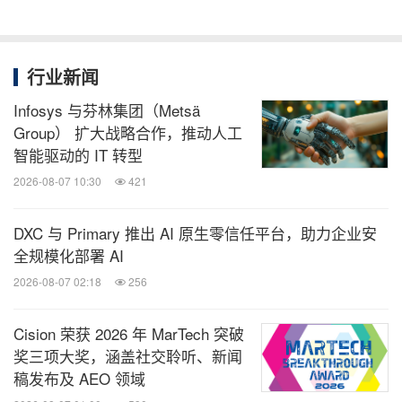
国通用会计准则编制和列示的财务信息。
安全港声明
行业新闻
Infosys 与芬林集团（Metsä
本次公告包含前瞻性声明。这些声明是根据1995年美
Group） 扩大战略合作，推动人工
国《私人证券诉讼改革法案》的"安全港"条款界定
智能驱动的 IT 转型
的。这些前瞻性陈述可以通过以下用语加以识别，
2026-08-07 10:30
421
如"将"、"预期"、"预计"、"未来"、"打算"、"计
划"、"相信"、"估计"及其他类似用语。所有非历史事
DXC 与 Primary 推出 AI 原生零信任平台，助力企业安
全规模化部署 AI
实的陈述，包括有关洪恩的观念和期望的陈述，均属
2026-08-07 02:18
256
于前瞻性陈述。此外，本公告中对管理层表述的描述
包含前瞻性声明，洪恩还可能在其提交给美国证券交
Cision 荣获 2026 年 MarTech 突破
易委员会的定期报告、向股东发布的年度报告、新闻
奖三项大奖，涵盖社交聆听、新闻
稿和其他由高管人员、董事或雇员向第三方做出的口
稿发布及 AEO 领域
头和书面陈述中发表口头或书面的前瞻性声明。前瞻