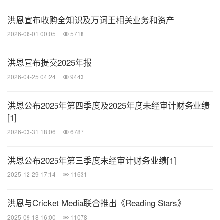
估公司当前的经营业绩及未来前景提供了有用的信
息。
洪恩宣布收购全知识及万词王相关业务和资产
2026-06-01 00:05
5718
非美国通用会计准则财务指标在美国通用会计准则下
洪恩宣布提交2025年报
没有定义，也没有按照美国通用会计准则列示。非美
2026-04-25 04:24
9443
国通用会计准则财务指标作为分析工具时有其局限
性，包括可能未反映影响公司经营的全部费用科目。
洪恩公布2025年第四季度及2025年度未经审计财务业绩
公司经营过程中已经且或将继续发生股权激励费用，
[1]
该等费用未反映在非美国通用会计准则财务指标中。
2026-03-31 18:06
6787
此外，洪恩使用的非美国通用会计准则财务指标可能
不同于包括同业公司在内的其他企业使用的非美国通
洪恩公布2025年第三季度未经审计财务业绩[1]
用会计准则财务指标，因此可比性或受到限制。非美
2025-12-29 17:14
11631
国通用会计准则财务指标的列示并非旨在让投资者孤
洪恩与Cricket Media联合推出《Reading Stars》
立地看待该指标，或将其作为替代指标以评估根据美
2025-09-18 16:00
11078