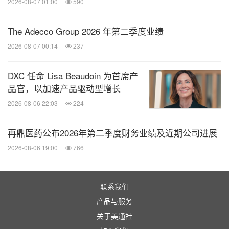
2026-08-07 01:00
590
性陈述涉及固有风险和不确定性。若干重要因素可能
The Adecco Group 2026 年第二季度业绩
导致实际结果与任何前瞻性声明中包含的内容存在重
2026-08-07 00:14
237
大差异，包括但不限于以下因素：洪恩的发展战略；
未来业务发展、财务状况和经营成果；洪恩继续吸引
DXC 任命 Lisa Beaudoin 为首席产
和留存用户、将非付费用户转化为付费用户并增加付
品官，以加速产品驱动型增长
费用户支出的能力；洪恩产品所在市场的趋势和规
2026-08-06 22:03
224
模；洪恩对其产品及服务的市场需求和市场接受度的
预期；洪恩对其商业合作伙伴的关系的预期；总体经
再鼎医药公布2026年第二季度财务业绩及近期公司进展
济和商业状况；监管环境；以及任何前述事项所依据
2026-08-06 19:00
766
的或与之相关的假设。上述风险和其他风险的进一步
信息均包含在洪恩向美国证券交易委员会提交的文件
联系我们
中。本新闻稿提供的所有信息均取自截至此文发布之
产品与服务
日的数据。除适用法律要求外，洪恩不承担更新任何
关于美通社
前瞻性声明的义务。