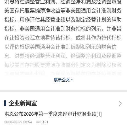
洪恩将经调整营业利润、经调整净利润及经调整每股
美国存托股票摊薄净收益等非美国通用会计准则财务
指标，用作评估其经营业绩以及制定经营计划的辅助
指标。非美国通用会计准则财务指标的列示，并非旨
在让投资者孤立地看待该指标，或将其作为替代指标
以评估根据美国通用会计准则编制和列示的财务信
息。洪恩将经调整营业利润、经调整净利润及经调整
每股美国存托股票摊薄净收益分别定义为剔除股权激
励费用的营业利润、净利润及每股美国存托股票摊薄
展示全文
净收益。经调整营业利润、经调整净利润及经调整每
股美国存托股票摊薄净收益有助于洪恩的管理层评估
其经营业绩，而无需考虑作为非现金支出的股权激励
企业新闻室
费用的影响。洪恩相信上述非美国通用会计准则财务
洪恩公布2026年第一季度未经审计财务业绩[1]
指标为投资者选择采用与管理层相同的方式理解和评
2026-06-29 20:54
6121