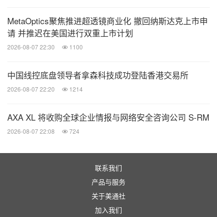
MetaOptics聚焦推进超透镜商业化 撤回纳斯达克上市申
请 并推迟在美国进行双重上市计划
2026-08-07 22:30
1100
中国线控底盘领导者拿森科技成功登陆香港交易所
2026-08-07 22:20
1214
AXA XL 将收购全球企业情报与网络安全咨询公司 S-RM
2026-08-07 22:08
724
联系我们
产品与服务
关于美通社
加入我们