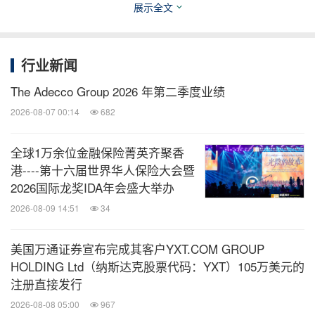
展示全文
281.50亿美元）以154%的惊人增速领跑榜单，这一
卓越表现源于其以用户需求为核心的创新战略。
东鹏
（第44名，42.18亿美元）创新领跑传统产业转
饮料
行业新闻
型升级，进一步巩固了其国民品牌的地位。
The Adecco Group 2026 年第二季度业绩
2026-08-07 00:14
682
新能源汽车行业迎来爆发式增长，消费者对可持续出
行解决方案的需求持续升温。
（第18名，
比亚迪
全球1万余位金融保险菁英齐聚香
171.64亿美元）以78%的增幅位列增速第二，其持续
港----第十六届世界华人保险大会暨
2026国际龙奖IDA年会盛大举办
突破的智驾技术和不断拓展的战略合作伙伴关系，成
2026-08-09 14:51
34
为推动品牌价值跃升的双引擎。同期，
（第
小鹏汽车
80名，21.75亿美元）凭借海外市场拓展强化品牌竞
美国万通证券宣布完成其客户YXT.COM GROUP
争力，成功重返百强之列。
HOLDING Ltd（纳斯达克股票代码：YXT）105万美元的
注册直接发行
2026-08-08 05:00
967