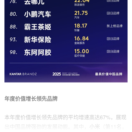
年度价值增长领先品牌
本年度价值增长领先品牌的平均增速高达67%，展现
出中国品牌强劲的发展动能。其中，
（第11名，
小米