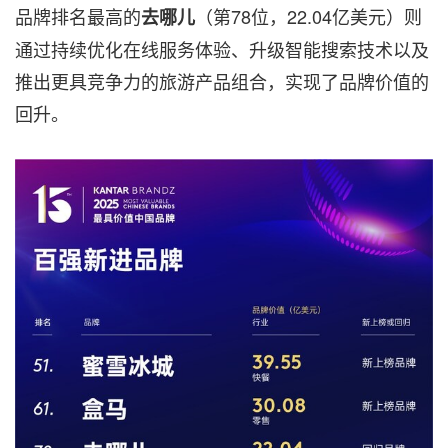
品牌排名最高的
（第78位，22.04亿美元）则
去哪儿
通过持续优化在线服务体验、升级智能搜索技术以及
推出更具竞争力的旅游产品组合，实现了品牌价值的
回升。