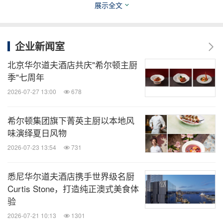
展示全文
雅乐境，重现盛唐风华。
里安中餐厅
杭州康莱德酒店
推出"高空森境：时令鲜味"，为都市旅人打造一方静
谧天地，让宾客在美食与美景中暂离喧嚣，感受自然
企业新闻室
馈赠的慰藉。
以"海丝之路"为灵
泉州泉商希尔顿酒店
北京华尔道夫酒店共庆"希尔顿主厨
感，溯源古籍、融汇当代餐饮美学，重磅推出"泉州•
季"七周年
海丝•新宋宴"，以现代匠心重新解构宋元味觉史诗，
2026-07-27 13:00
678
开启一场跨越千年的风味对话。
希尔顿集团旗下菁英主厨以本地风
味演绎夏日风物
【
1
】
希尔顿集团
2025
年趋势报告
2026-07-23 13:54
731
*
希尔顿集团推出的文化及美食产品套餐及旗下参与
酒店，详情参考希尔顿集团官网
悉尼华尔道夫酒店携手世界级名厨
Curtis Stone，打造纯正澳式美食体
验
关于希尔顿集团
2026-07-21 10:13
1301