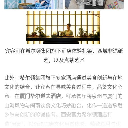
宾客可在希尔顿集团旗下酒店体验扎染、西域非遗纸
艺，以及点茶艺术
此外，希尔顿集团旗下多家酒店通过美食创新与在地
文化的结合，让宾客在寻味美食过程中，品鉴文化心
意。在
，鲜承餐厅将泉州与厦门的
厦门华尔道夫酒店
山海风物与闽南饮食文化巧妙融合，化作一道道承载
乡愁与创新的珍馐佳肴。
打
西安富力希尔顿酒店
造"唐宴"，以沉浸式唐文化用餐体验、精致食材与优