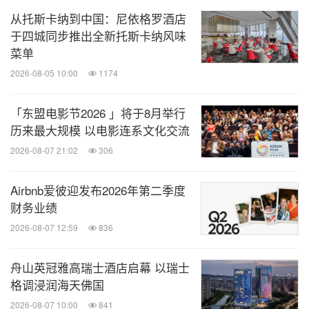
客可以方便地完成住宿预订。更多详情请登录
storie
从托斯卡纳到中国：尼依格罗酒店
于四城同步推出全新托斯卡纳风味
s.hilton.com
，并可通过"希尔顿集团资讯中心"及"希
菜单
尔顿Hilton"微信公众号、"希尔顿Hilton"官方微博，以
2026-08-05 10:00
1174
及希尔顿荣誉客会中文APP与希尔顿集团联系。
「东盟电影节2026 」将于8月举行
消息来源：希尔顿集团
历来最大规模 以电影连系文化交流
相关股票：
2026-08-07 21:02
306
NYSE:HLT
Airbnb爱彼迎发布2026年第二季度
财务业绩
知消
2026-08-07 12:59
836
微信公众号“知消”发布全球消费品、零售、时
尚、物流行业最新动态。扫描二维码，立即
订阅！
舟山英冠雅高瑞士酒店启幕 以瑞士
格调浸润海天佛国
2026-08-07 10:00
841