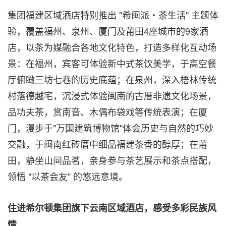
集团福建区域酒店特别推出 "希闽派・茶生活" 主题体
验，覆盖福州、泉州、厦门及莆田4座城市的9家酒
店，以茶为媒融合各地文化特色，打造多样化互动场
景：在福州，宾客可体验新中式茶饮美学，于高空餐
厅俯瞰三坊七巷的历史底蕴；在泉州，深入梧林传统
村落德越宅，沉浸式体验闽南的古厝非遗文化场景，
品功夫茶，赏南音、木偶布袋戏等传统表演；在厦
门，漫步于"万国建筑博物馆"体会历史与自然的巧妙
交融，于闽南红砖厝中细品福建茶香的醇厚；在莆
田，静坐山间品茗，亲身参与茶艺展示和茶点搭配，
领悟 "以茶会友" 的悠远意境。
住进希尔顿集团旗下云南区域酒店，感受多彩民族风
情