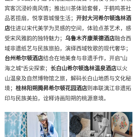
宾客沉浸岭南风情；推出川茶体验套餐，于鹤鸣茶社
品茗揽扇，悦享蓉城慢生活；
开封大河希尔顿逸林酒
住进以宋代美学为灵感的空间，体验点茶艺术，感
店
受宋风雅韵的独特魅力；
融合西
乌鲁木齐康莱德酒店
域非遗纸艺与民族旅拍，演绎西域牧歌的现代奢华；
结合在地美食与非遗手作，开启"山
台州希尔顿酒店
海之城"舌尖探索；
以火
长白山希尔顿逸林温泉酒店
山温泉及自然博物馆之旅，解码长白山地质与文化秘
境；
则串联漓江非遗拓
桂林阳朔腾昇希尔顿花园酒店
印与民族美拍，诠释诗画阳朔的桃源意境。