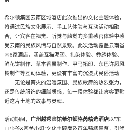
希尔顿集团云南区域酒店此次推出的文化主题体验，
将通过民族文化展示、手工艺体验与互动活动相融
合，让宾客在视觉、听觉与触觉的多重感官体验中感
受云南的民族风情与自然景致。此次活动覆盖云南省
内6家酒店，涵盖瓦猫泥塑、扎染体验、彝绣体验、
鲜花饼制作、草本香囊制作、甲马拓印、东巴许愿风
铃制作等互动体验，更设有丰富的沉浸式民俗活动
——无论是篝火的温暖氛围、民族歌舞的热烈张力，
还是传统服饰的细腻质感，每一段体验都让宾客更贴
近这片土地的故事与灵魂。
活动期间，
以"东
广州越秀宾馆希尔顿格芮精选酒店
山少爷&西关小姐"文化主题房及百年骑楼导览，引领