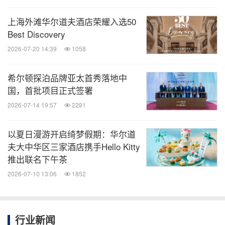
希尔顿集团 (NYSE: HLT) 是国际知名的酒店管理公
上海外滩华尔道夫酒店荣耀入选50
司，旗下拥有24个卓越酒店品牌，在全球139个国家
Best Discovery
和地区拥有8,800多家酒店和近130万间客房。希尔顿
2026-07-20 14:39
1058
集团一直致力于实现"让世界充满阳光和温暖，让宾
客感受到‘热情好客'"的创始愿景，在其百年发展历程
希尔顿探泊品牌亚太首秀落地中
国，首批项目正式签署
中，为超过30亿宾客提供服务。希尔顿集团在《财
2026-07-14 19:57
2291
富》杂志与卓越职场研究所"全球最佳职场"评选中荣
登榜首；并被道琼斯可持续发展指数评为全球领导
以夏日漫游开启绮梦假期：华尔道
者。希尔顿集团推出了包括电子房卡分享 (Digital
夫大中华区三家酒店携手Hello Kitty
Key Share)、金卡及钻石卡会员客房自动升级、"
直
推出联名下午茶
订连通房
"等先进的服务，持续完善宾客体验。通过
2026-07-10 13:06
1852
屡获殊荣的客户忠诚度计划"希尔顿荣誉客会"，超过
2.26亿
希尔顿荣誉客会
会员可享受物超所值的积分兑
行业新闻
换住宿。通过免费的
希尔顿荣誉客会专属
APP
，宾