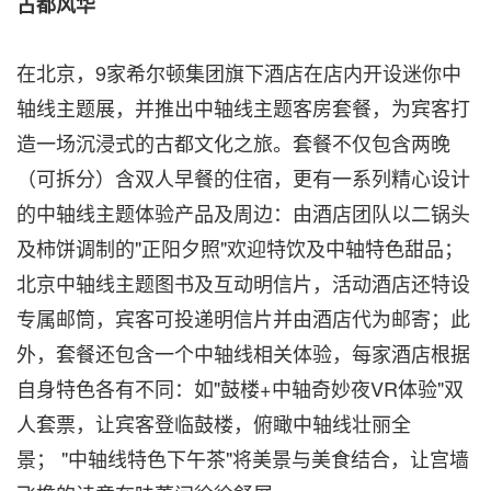
古都风华
在北京，9家希尔顿集团旗下酒店在店内开设迷你中
轴线主题展，并推出中轴线主题客房套餐，为宾客打
造一场沉浸式的古都文化之旅。套餐不仅包含两晚
（可拆分）含双人早餐的住宿，更有一系列精心设计
的中轴线主题体验产品及周边：由酒店团队以二锅头
及柿饼调制的"正阳夕照"欢迎特饮及中轴特色甜品；
北京中轴线主题图书及互动明信片，活动酒店还特设
专属邮筒，宾客可投递明信片并由酒店代为邮寄；此
外，套餐还包含一个中轴线相关体验，每家酒店根据
自身特色各有不同：如"鼓楼+中轴奇妙夜VR体验"双
人套票，让宾客登临鼓楼，俯瞰中轴线壮丽全
景； "中轴线特色下午茶"将美景与美食结合，让宫墙