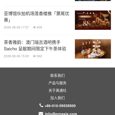
关键词：
艺术
娱乐
食品饮料
旅馆与度假村
旅游
业
亚博馆伙拍机场莲香楼推「票尾优
惠」
分享到：
2026-08-06 17:57
409
茶香雅韵：澳门瑞吉酒吧携手
Saicho 呈献期间限定下午茶体验
2026-08-06 15:00
562
联系我们
产品与服务
关于美通社
加入我们
+86-010-59539500
info@prnasia.com