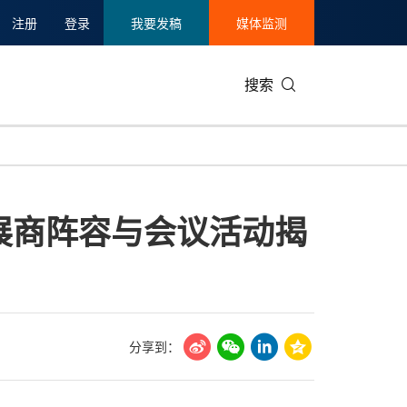
注册
登录
我要发稿
媒体监测
搜索
可持续发展
IT科技与互联网
日本
中国国际
零售业
韩国
展展商阵容与会议活动揭
碳中和
娱乐时尚与艺术
新加坡
企业扩张
环境
泰国
新质生产力
健康与医疗制药
财报
农业与制
美国临床肿瘤学会(ASCO)
通信业
企业社会
旅游与酒
世界杯
会展
中国国际
房地产建
分享到：