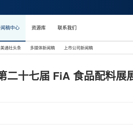
新闻稿中心
资源库
联系我们
美通社头条
多媒体新闻稿
上市公司新闻稿
国际消费电子展(CES)
汽车与交通
中国大陆
第二十七届 FiA 食品配料
投资并购
能源化工与环保
马来西亚
世界移动通信大会
教育与人力资源
澳大利亚
人工智能
体育
汉诺威工业博览会
广告营销传媒