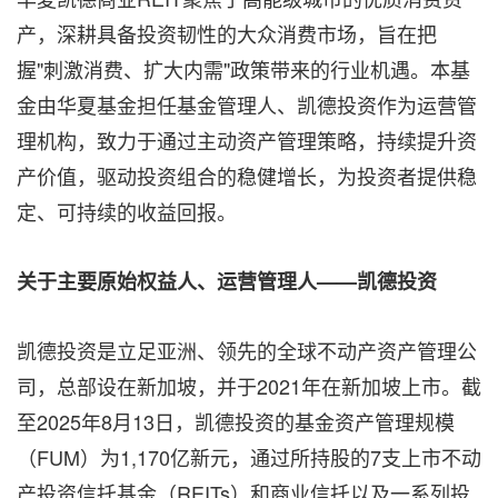
产，深耕具备投资韧性的大众消费市场，旨在把
握"刺激消费、扩大内需"政策带来的行业机遇。本基
金由华夏基金担任基金管理人、凯德投资作为运营管
理机构，致力于通过主动资产管理策略，持续提升资
产价值，驱动投资组合的稳健增长，为投资者提供稳
定、可持续的收益回报。
关于主要原始权益人、运营管理人——凯德投资
凯德投资是立足亚洲、领先的全球不动产资产管理公
司，总部设在新加坡，并于2021年在新加坡上市。截
至2025年8月13日，凯德投资的基金资产管理规模
（FUM）为1,170亿新元，通过所持股的7支上市不动
产投资信托基金（REITs）和商业信托以及一系列投