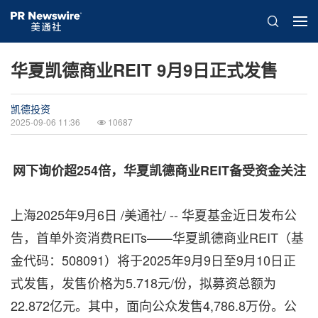
华夏凯德商业REIT 9月9日正式发售
凯德投资
2025-09-06 11:36
10687
网下询价超
254倍，华夏凯德商业REIT备受资金关注
上海
2025年9月6日
/美通社/ -- 华夏基金近日发布公
告，首单外资消费REITs——华夏凯德商业REIT（基
金代码：508091）将于2025年9月9日至9月10日正
式发售，发售价格为5.718元/份，拟募资总额为
22.872亿元。其中，面向公众发售4,786.8万份。公