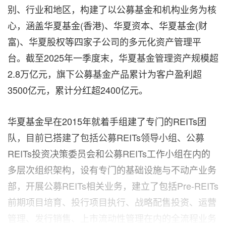
别、行业和地区，构建了以公募基金和机构业务为核
心，涵盖华夏基金(香港)、华夏资本、华夏基金(财
富)、华夏股权等四家子公司的多元化资产管理平
台。截至2025年一季度末，华夏基金管理资产规模超
2.8万亿元，旗下公募基金产品累计为客户盈利超
3500亿元，累计分红超2400亿元。
华夏基金早在2015年就着手组建了专门的REITs团
队，目前已搭建了包括公募REITs领导小组、公募
REITs投资决策委员会和公募REITs工作小组在内的
多层次组织架构，设有专门的基础设施与不动产业务
部，开展公募REITs相关业务，建立了包括Pre-REITs
前期项目培育、投行项目执行、战略配售投资、运营
管理、发行销售、上市流动性管理在内的全流程业务