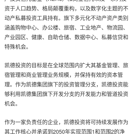
资于人口趋势、格局颠覆重构，以及数字化主题的不
动产私募投资工具持有。旗下多元化不动产资产类别
涵盖购物中心、办公楼、旅宿、工业地产、物流园、
产业园区、健康、自助仓储、数据中心、私募信贷和
特殊机会。
凯德投资的目标是在全球范围内扩大其基金管理、旅
宿管理和商业管理业务规模，并保持有效的资本管
理。作为凯德集团旗下的投资管理分支，凯德投资能
够利用凯德集团旗下开发分支的开发能力和管道投资
机会。
作为一家负责任的企业，凯德投资将可持续发展作为
其工作核心并承诺到2050年实现范围1和范围2的净