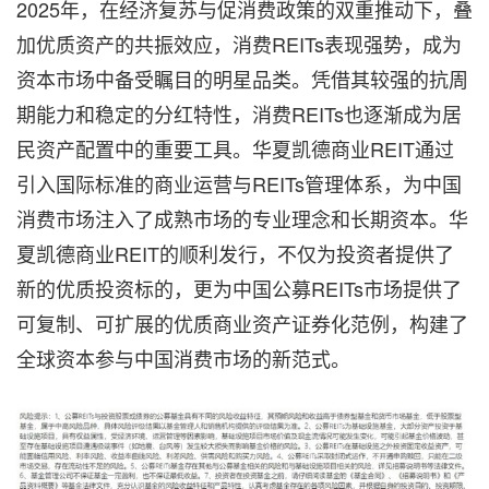
2025年，在经济复苏与促消费政策的双重推动下，叠
加优质资产的共振效应，消费REITs表现强势，成为
资本市场中备受瞩目的明星品类。凭借其较强的抗周
期能力和稳定的分红特性，消费REITs也逐渐成为居
民资产配置中的重要工具。华夏凯德商业REIT通过
引入国际标准的商业运营与REITs管理体系，为中国
消费市场注入了成熟市场的专业理念和长期资本。华
夏凯德商业REIT的顺利发行，不仅为投资者提供了
新的优质投资标的，更为中国公募REITs市场提供了
可复制、可扩展的优质商业资产证券化范例，构建了
全球资本参与中国消费市场的新范式。