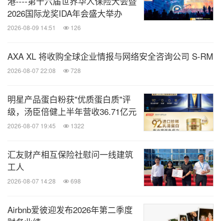
港----第十六届世界华人保险大会暨
提升0.4个百分点，截至2025年6月末，在198个城市
2026国际龙奖IDA年会盛大举办
铺设301个网点，精英队伍近3万人。银保渠道、社区
2026-08-09 14:51
126
金融服务及其他等渠道，贡献了平安寿险新业务价值
的33.9%。
AXA XL 将收购全球企业情报与网络安全咨询公司 S-RM
2026-08-07 22:08
728
产品侧
以客户需求为中心，"保险
+服务"布局深化。
明星产品蛋白粉获"优质蛋白质"评
聚焦客户在养老储备、财富管理、保险保障三大关键
级，汤臣倍健上半年营收36.71亿元
领域的多元保险需求，服务侧聚焦医疗健康、居家养
2026-08-07 19:45
1322
老、高端养老等能力建设。2025年上半年，平安寿险
健康管理已服务超1,300万客户。截至2025年6月
汇友财产相互保险社慰问一线建筑
末，居家养老服务覆盖全国85个城市，累计近21万名
工人
客户获得居家养老服务资格。平安高品质康养社区项
2026-08-07 14:28
698
目已布局5个城市6个项目，陆续进入试运营或建设阶
Airbnb爱彼迎发布2026年第二季度
段，其中上海项目于7月试运营。