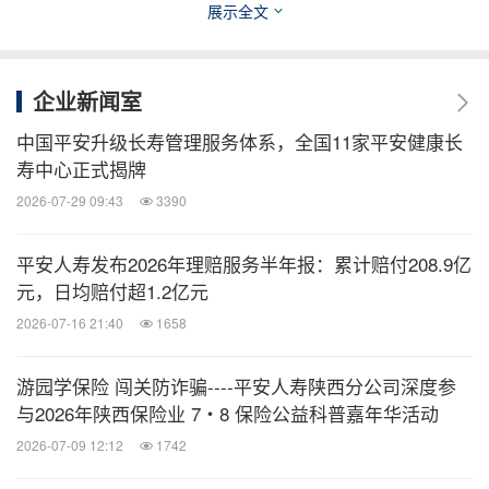
展示全文
以客户需求为核心导向，客户经营效率持续提升。
2025年上半年公司新增客户1,571万，同比增长
12.9%。其中，长客龄客户留存率更高，平安5年及
企业新闻室
以上的客户占比73.8%，较年初提升1.6个百分点，客
中国平安升级长寿管理服务体系，全国11家平安健康长
户留存率为94.6%。多产品客户留存率更高，持有集
寿中心正式揭牌
团内4个及以上合同的客户占比为26.6%，较年初提
2026-07-29 09:43
3390
升1.0个百分点，留存率达97.8%。多渠道支持获客。
得益于覆盖全中国的强大"线上+线下"渠道网络，平
平安人寿发布2026年理赔服务半年报：累计赔付208.9亿
元，日均赔付超1.2亿元
安高效触达和获取客户。在线下，平安共拥有超
2026-07-16 21:40
1658
7,000个寿险、产险、银行网点，覆盖全国城市达330
个，产险、寿险等销售服务队伍人数超130万。线上
游园学保险 闯关防诈骗----平安人寿陕西分公司深度参
依托平安金管家、平安口袋银行、平安好车主、平安
与2026年陕西保险业 7・8 保险公益科普嘉年华活动
好医生等APP持续触达用户。主要产品渗透率持续提
2026-07-09 12:12
1742
升。人身保障及财产保障的产品渗透率较高，截至