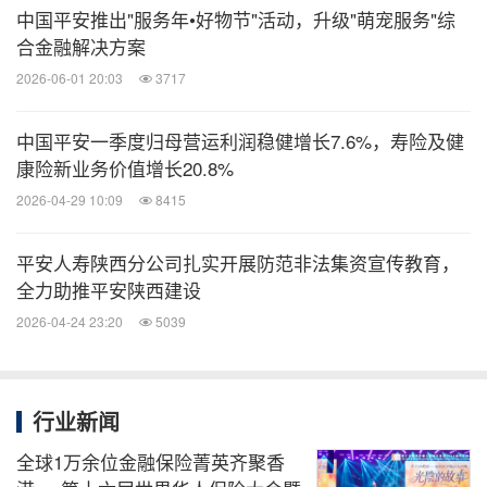
2025年6月30日，分别达到46.4%、30.9%，保持稳
中国平安推出"服务年•好物节"活动，升级"萌宠服务"综
合金融解决方案
健增长。
2026-06-01 20:03
3717
寿险及健康险业务稳健增长，高质量发展成效显现。
中国平安一季度归母营运利润稳健增长7.6%，寿险及健
2025年上半年，寿险及健康险业务新业务价值达成
康险新业务价值增长20.8%
223.35亿元，同比大增39.8%。业务品质稳步改善。
2026-04-29 10:09
8415
平安寿险保单继续率保持较高水平，13个月保单继续
率达96.9%，同比上升0.3个百分点；25个月保单继
平安人寿陕西分公司扎实开展防范非法集资宣传教育，
全力助推平安陕西建设
续率95.0%，同比上升4.1个百分点。多渠道高质量发
2026-04-24 23:20
5039
展成效显著。2025年上半年，代理人渠道新业务价值
同比增长17.0%，代理人人均新业务价值同比增长
21.6%；银保渠道聚焦价值增长，上半年新业务价值
行业新闻
59.72亿元，同比增长168.6%。社区金融服务渠道精
全球1万余位金融保险菁英齐聚香
耕存续客户，上半年实现存续客户全缴次继续率同比