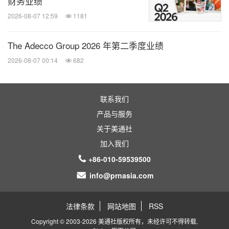
财务业绩
2026-08-07 12:59
1181
财产保险业务规模稳健增长，业务品质持续优化。
2025年上半年，平安产险实现原保险保费收入
The Adecco Group 2026 年第二季度业绩
1,718.57亿元，同比增长7.1%；保险服务收入
2026-08-07 00:14
682
1,656.61亿元，同比增长2.3%；整体综合成本率
95.2%，同比优化2.6个百分点。探索"保险+科技+服
联系我们
务"新模式，2025年上半年，平安产险累计开发1,741
产品与服务
款产品，为161万小微企业提供了189万亿元风险保
关于美通社
障。结合AI技术深耕智能化能力，截至2025年6月
加入我们
末，平安好车主注册用户数近2.51亿，上半年月活跃
+86-010-59539500
用户数峰值近3,850万。风险减量提升服务质效，持
info@prnasia.com
续升级"鹰眼系统"，2025年上半年累计预警25.9万场
灾害，发出预警信息42.6亿次，覆盖6,402万企业和
法律条款
网站地图
RSS
个人客户。同时推出鹰眼海外版(EagleX)，是国内首
Copyright © 2003-2026 美通社版权所有，未经许可不得转载.