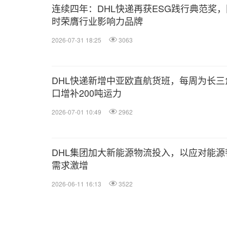
连续四年：DHL快递再获ESG践行典范奖，
时荣膺行业影响力品牌
2026-07-31 18:25
3063
DHL快递新增中亚欧直航货班，每周为长三
口增补200吨运力
2026-07-01 10:49
2962
DHL集团加大新能源物流投入，以应对能源
需求激增
2026-06-11 16:13
3522