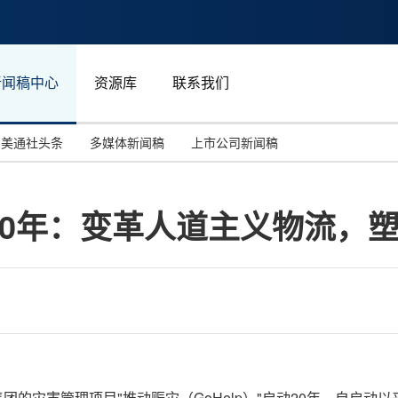
新闻稿中心
资源库
联系我们
美通社头条
多媒体新闻稿
上市公司新闻稿
国际消费电子展(CES)
汽车与交通
中国大陆
目20年：变革人道主义物流，
投资并购
能源化工与环保
马来西亚
世界移动通信大会
教育与人力资源
澳大利亚
人工智能
体育
汉诺威工业博览会
广告营销传媒
DHL集团的灾害管理项目"推动赈灾（GoHelp）"启动20年。自启