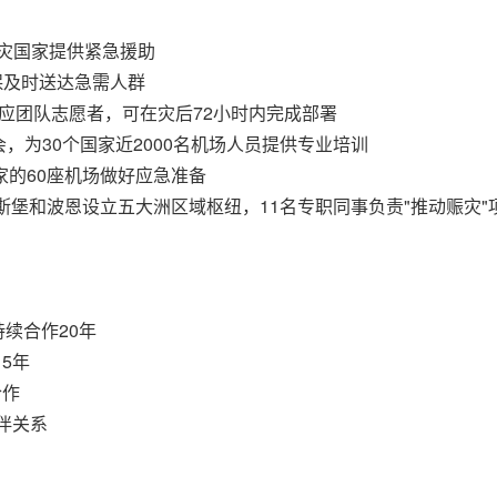
受灾国家提供紧急援助
保及时送达急需人群
响应团队志愿者，可在灾后72小时内完成部署
，为30个国家近2000名机场人员提供专业培训
家的60座机场做好应急准备
堡和波恩设立五大洲区域枢纽，11名专职同事负责"推动赈灾"
持续合作20年
5年
合作
伙伴关系