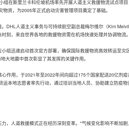
害响应小组在斯里兰卡科伦坡机场率先开展人道主义救援物流试点项
救灾物资，为2005年正式启动灾害管理项目奠定了基础。
HL人道主义事务与可持续航空副总裁梅尔维尔（Kim Melvi
时刻，来自世界各地的救援物资需在机场快速处理并协调物流。
害响应小组迅速启动首次官方部署，确保国际救援物资高效转运至灾
的海地大地震中首次彰显了其发挥的关键作用。
心作用，于2021年至2022年间向超过175个国家配送20亿
全球货运本地志愿者率先行动，通过培训当地人员、协助建立防疫
压力，人道救援模式正在经历深刻变革。"气候变化影响不断加剧