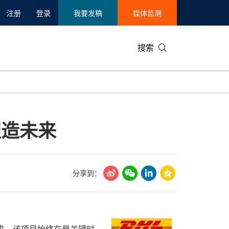
注册
登录
我要发稿
媒体监测
搜索
可持续发展
IT科技与互联网
日本
中国国际
零售业
韩国
塑造未来
碳中和
娱乐时尚与艺术
新加坡
企业扩张
环境
泰国
新质生产力
健康与医疗制药
财报
农业与制
美国临床肿瘤学会(ASCO)
通信业
企业社会
旅游与酒
分享到：
世界杯
会展
中国国际
房地产建
动以来，该项目始终在最关键时