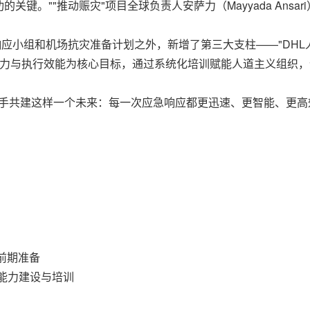
。""推动赈灾"项目全球负责人安萨力（Mayyada Ansar
小组和机场抗灾准备计划之外，新增了第三大支柱——"DHL人道主义
该机构以提升备灾能力与执行效能为核心目标，通过系统化培训赋能人道主义
携手共建这样一个未来：每一次应急响应都更迅速、更智能、更
害前期准备
展能力建设与培训