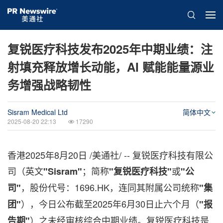
复锐医疗科技发布2025年中期业绩：注
射填充释放增长动能，AI 赋能能量源业
务增强战略韧性
Sisram Medical Ltd
简体中文
2025-08-20 22:13
17290
香港
2025年8月20日
/美通社/ -- 复锐医疗科技有限公
司（英文
；简称
或
"
Sisram
"
"复锐医疗科技"
"公
，股份代号：1696.HK，连同其附属公司统称
司"
"集
），今日公布截至2025年6月30日止六个月（
团"
"报
）之未经审核综合中期业绩。复锐医疗科技是
告期"