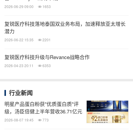
2026-06-29 09:00
1653
位一体的发展格局，以达希斐在中国大陆上市为重要
支点，协同全球多款注射填充产品，打造公司第二条
复锐医疗科技落地泰国双业务布局，加速释放亚太增长
强劲增长曲线。通过AI融合与材料创新不断拓展医美
潜力
产品与服务的边界，并以本土化全价值链能力和多中
2026-06-22 15:35
2201
心生产布局提升供应链韧性。未来，我们将持续优化
资源配置，释放生态协同效应，构建更具竞争力的医
复锐医疗科技升级与Revance战略合作
美生态平台。"
2026-04-23 20:11
6353
表
复锐医疗科技及Alma
首席执行官Lior Dayan
先生
行业新闻
示："2025年上半年，复锐医疗科技进一步巩固了我
们作为医疗美容全方位美丽健康生态建设领域的领导
明星产品蛋白粉获"优质蛋白质"评
级，汤臣倍健上半年营收36.71亿元
地位。依托人工智能驱动的创新技术与持续迭代的科
2026-08-07 19:45
773
技突破，我们不断精进和完善。通过升级智能基础设
施，不仅为客户创造更高价值，更提升了患者的诊疗