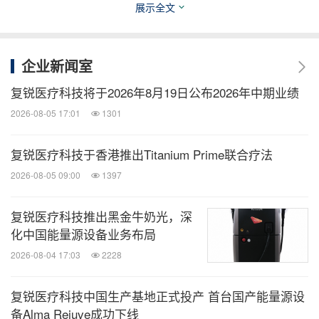
展示全文
在北美市场，公司将依托技术领先优势，加快重磅新
品的渗透与放量，特别是推动Alma IQ与Universkin
企业新闻室
by Alma在联合治疗领域的应用落地。
复锐医疗科技将于2026年8月19日公布2026年中期业绩
在亚太市场，公司将加速长效肉毒毒素达希斐在中国
2026-08-05 17:01
1301
大陆上市进程，并聚焦Revanesse与Profhilo等核心
复锐医疗科技于香港推出Titanium Prime联合疗法
注射填充产品在重点市场的放量突破。同时推进"钛
2026-08-05 09:00
1397
提升"及"普娜提"能量源设备在中国市场的上市及放量
进程，强化在高端美学领域的竞争优势，构建产品矩
复锐医疗科技推出黑金牛奶光，深
阵、技术创新与生态协同的合力，驱动高质量可持续
化中国能量源设备业务布局
增长。
2026-08-04 17:03
2228
表示："我
复锐医疗科技董事长兼执行董事刘毅先生
复锐医疗科技中国生产基地正式投产 首台国产能量源设
备Alma Rejuve成功下线
们正加速构建‘技术创新—生态布局—全球本土化'三