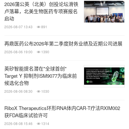
2026蒲公英（北美）创投论坛滑铁
体验。与此同时，加速推进产品的商业化进程、本土
卢落幕，北美生物医药专项赛报名
化运营能力，并强化供应链体系，推动我们在全球核
启动
心市场取得卓越业绩表现。"他补充道："全球化的业
2026-08-07 13:43
891
务布局使我们能够从容应对区域市场挑战，坚定投入
再鼎医药公布2026年第二季度财务业绩及近期公司进展
增长计划，并为实现长远的行业领导地位奠定坚实基
2026-08-06 19:00
1390
础。
英矽智能提名潜在"全球首创"
① 国际市场指不包括北美在内的全球其他市场
Target Y 抑制剂ISM9077为临床前
候选化合物
关于复锐医疗科技
2026-08-06 08:30
1030
RiboX Therapeutics环形RNA体内CAR-T疗法RXIM002
复锐医疗科技有限公司（股份代号：1696.HK）是一
获FDA临床试验许可
家全球化的美丽健康集团，拥有逾25年能量源设备
2026-08-08 15:46
1314
（EBD）领域的专业经验，构建了以技术创新与临床