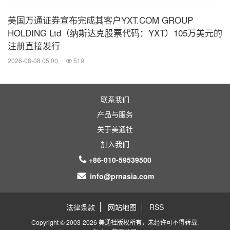
卓越为基础的独特美丽健康生态系统，涵盖能量源设
美国万通证券宣布完成其客户YXT.COM GROUP
备、注射填充、诊断及生态协同解决方案，致力于打
HOLDING Ltd（纳斯达克股票代码：YXT）105万美元的
造以客户为中心的品牌。
注册直接发行
2026-08-08 05:00
519
复锐医疗科技的产品与服务覆盖全球110多个国家和
地区，为数百万用户提供兼具安全性、有效性与个性
联系我们
化体验的高端医美解决方案。
产品与服务
关于美通社
公司为中国领先的医疗健康产业集团复星医药的控股
加入我们
子公司，并于2017年9月在香港联合交易所主板上
+86-010-59539500
市。
info@prnasia.com
复锐医疗科技——提升生活品质
法律条款
网站地图
RSS
https://sisram-medical.com/
Copyright © 2003-2026 美通社版权所有，未经许可不得转载.