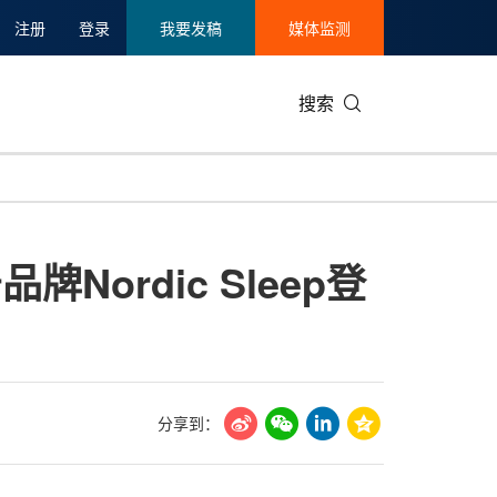
注册
登录
我要发稿
媒体监测
搜索
可持续发展
IT科技与互联网
日本
中国国际
零售业
韩国
Nordic Sleep登
碳中和
娱乐时尚与艺术
新加坡
企业扩张
环境
泰国
新质生产力
健康与医疗制药
财报
农业与制
美国临床肿瘤学会(ASCO)
通信业
企业社会
旅游与酒
世界杯
会展
中国国际
房地产建
分享到：