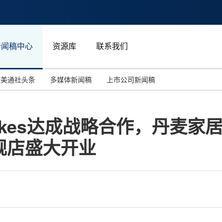
新闻稿中心
资源库
联系我们
美通社头条
多媒体新闻稿
上市公司新闻稿
国际消费电子展(CES)
汽车与交通
中国大陆
akes达成战略合作，丹麦家居品牌
投资并购
能源化工与环保
马来西亚
舰店盛大开业
世界移动通信大会
教育与人力资源
澳大利亚
人工智能
体育
汉诺威工业博览会
广告营销传媒