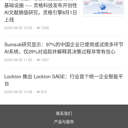
基础设施 ---- 灵格科技发布开创性
本文对专利技术的描述已做简化以便于理解。 如需了解完整法律范围，请
AI文献熵值研究，灵格引擎8月1日
上线
1
参阅上文链接的授权专利文本
2026-08-05 12:00
1328
Sumsub研究显示：97%的中国企业已使用或试用多环节
AI系统，仅29%对追踪并解释其决策过程非常有信心
2026-08-05 11:00
1097
Lockton 推出 Lockton SAGE：行业首个统一企业智能平
台
全新Cognizant徽标
2026-08-05 10:38
916
联系我们
消息来源：Cognizant
产品与服务