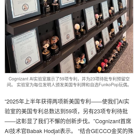
Cognizant AI实验室展示了59项专利，并为23项待批专利预留空
间。 实验室为每位发明人颁发美国专利牌和自选FunkoPop玩偶。
“2025年上半年获得两项新美国专利——使我们AI实
验室的美国专利总数达到59项，另有23项专利待批
——这彰显了我们不懈的创新步伐。”Cognizant首席
AI技术官Babak Hodjat表示。 “结合GECCO金奖的殊