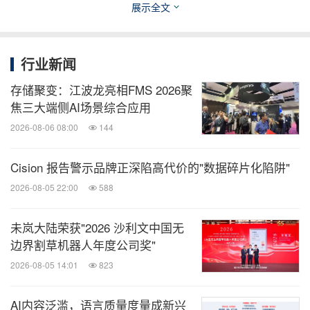
展示全文
Jeff.demarrais@cognizant.com
行业新闻
存储聚变：江波龙亮相FMS 2026聚
Paul Jarratt：
焦三大端侧AI场景综合应用
Paul.Jarratt@Cognizant.com
2026-08-06 08:00
144
Cision 报告警示品牌正深陷高代价的"数据碎片化陷阱"
2026-08-05 22:00
588
Gabrielle Gugliocciello：
gabrielle.gugliocciello@cognizant.com
未岚大陆荣获"2026 沙利文中国无
边界割草机器人年度公司奖"
2026-08-05 14:01
823
_____________________________
AI内容泛滥，语言质量度量成新兴