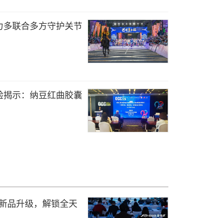
力多联合多方守护关节
验揭示：纳豆红曲胶囊
纤体新品升级，解锁全天