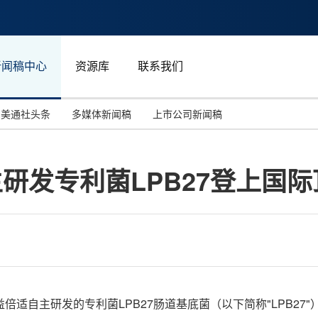
新闻稿中心
资源库
联系我们
美通社头条
多媒体新闻稿
上市公司新闻稿
国际消费电子展(CES)
汽车与交通
中国大陆
自主研发专利菌LPB27登上国际
投资并购
能源化工与环保
马来西亚
世界移动通信大会
教育与人力资源
澳大利亚
人工智能
体育
汉诺威工业博览会
广告营销传媒
space益倍适自主研发的专利菌LPB27肠道基底菌（以下简称"LPB27