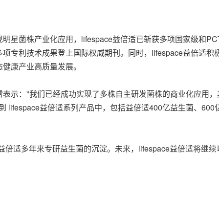
菌株产业化应用，lifespace益倍适已斩获多项国家级和PCT国
专利技术成果登上国际权威期刊。同时，lifespace益倍适
态健康产业高质量发展。
人迮晓雷表示："我们已经成功实现了多株自主研发菌株的商业化应用
lifespace益倍适系列产品中，包括益倍适400亿益生菌、600
space益倍适多年来专研益生菌的沉淀。未来，lifespace益