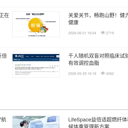
正在
关爱关节，畅跑山野！健
健康
2026-06-01 16:54
2719
臣倍
千人随机双盲对照临床试
有效调控血脂
2026-05-29 16:19
4562
7航
LifeSpace益倍适超燃
候体重管理新方案