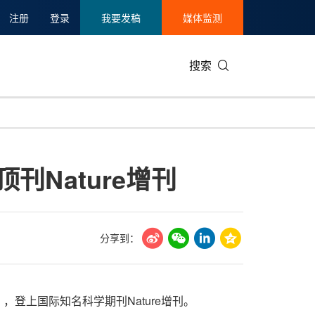
注册
登录
我要发稿
媒体监测
搜索
可持续发展
IT科技与互联网
日本
中国国际
零售业
韩国
顶刊Nature增刊
碳中和
娱乐时尚与艺术
新加坡
企业扩张
环境
泰国
新质生产力
健康与医疗制药
财报
农业与制
美国临床肿瘤学会(ASCO)
通信业
企业社会
旅游与酒
分享到：
世界杯
会展
中国国际
房地产建
"），登上国际
知名
科学期刊Nature增刊。