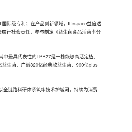
际级专利；在产品创新领域，lifespace益倍适
积极履行社会责任，参与制定《益生菌食品活菌率分
，其中最具代表性的LPB27是一株能够高活定植、
亿益生菌、广谱320亿经典款益生菌、960亿plus
倍适将继续以全链路科研体系筑牢技术护城河，持续为消费