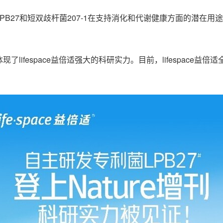
B27和短双歧杆菌207-1在支持消化和代谢健康方面的潜在用途。
刊，体现了lifespace益倍适强大的科研实力。目前，lifespa