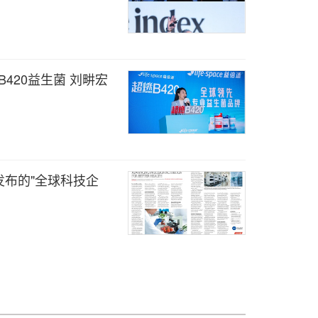
燃B420益生菌 刘畊宏
刊发布的"全球科技企