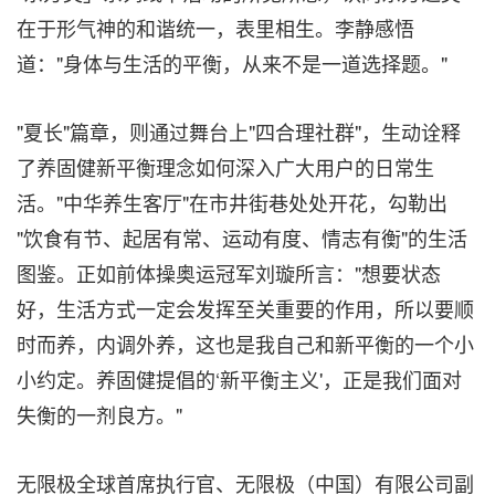
在于形气神的和谐统一，表里相生。李静感悟
道："身体与生活的平衡，从来不是一道选择题。"
"夏长"篇章，则通过舞台上"四合理社群"，生动诠释
了养固健新平衡理念如何深入广大用户的日常生
活。"中华养生客厅"在市井街巷处处开花，勾勒出
"饮食有节、起居有常、运动有度、情志有衡"的生活
图鉴。正如前体操奥运冠军刘璇所言："想要状态
好，生活方式一定会发挥至关重要的作用，所以要顺
时而养，内调外养，这也是我自己和新平衡的一个小
小约定。养固健提倡的‘新平衡主义'，正是我们面对
失衡的一剂良方。"
无限极全球首席执行官、无限极（中国）有限公司副