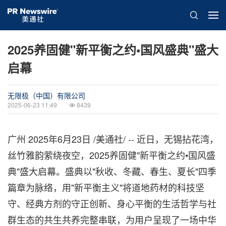
2025养固健"新平衡之约•国风盛典"盛大
启幕
无限极（中国）有限公司
2025-06-23 11:49
8439
广州
2025年6月23日
/美通社/ -- 近日，无锡拈花湾，
丝竹雅韵萦绕夜空，2025养固健"新平衡之约•国风盛
典"盛大启幕。盛典以"秋收、冬藏、春生、夏长"四季
篇章为脉络，用"新平衡主义"将道地药材的科技坚
守、经典方剂的守正创新、身心平衡的生活哲学与社
群生态的共生共养完整串联，为用户呈现了一场中华