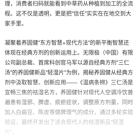
理，消费者扫码就能看到中草药从种植到加工的全流
程。这不仅是透明，更是把"信任"实实在在地交到大
家手里。
凝聚着养固健"东方智慧+现代方法"的新平衡智慧还
体现在经典方剂的创新运用上。无限极（中国）有限
公司副总裁、首席科创官马军以源自经典方剂"三仁
汤"的养固健新品"轻湿片"为例，揭秘养固健从经典方
剂中汲取智慧、创新应用——《温病条辨》三仁汤是
宣畅三焦的祛湿名方，养固健针对现代人空调冷饮普
遍患有湿邪、脾虚、痰瘀症状，调整原方剂量，同时
加入白扁豆、陈皮等健脾理气的成分，通过多轮实验
验证，最终开发出了适合现代人的祛湿新品"轻湿
片"。