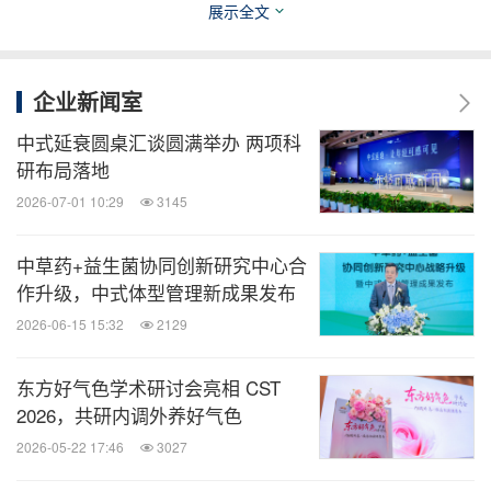
展示全文
2025养固健"新平衡之约•国风盛典"上，中华中医药学
会中医诊断分会常务委员、北京中医药大学教授陈家
企业新闻室
旭先生受聘为养固健全球科学顾问委员会委员。他相
中式延衰圆桌汇谈圆满举办 两项科
信，经典方剂历经数千年在一代代人身上临床实践验
研布局落地
证过，是大浪淘沙沉淀下来的国人健康大数据。经典
2026-07-01 10:29
3145
方剂的讲求君臣佐使的相互协同、制衡，蕴含着中国
哲学的平衡之道。养固健东方智慧和现代方法的融
中草药+益生菌协同创新研究中心合
合，意义非凡。
作升级，中式体型管理新成果发布
2026-06-15 15:32
2129
四季终章，养固健新平衡主义 ICON"平衡之树"隆重
东方好气色学术研讨会亮相 CST
发布。无限极全球首席执行官、无限极（中国）有限
2026，共研内调外养好气色
公司副董事长俞江林先生感言："新平衡主义 ICON"
2026-05-22 17:46
3027
既承载着中华优秀养生文化的深厚底蕴，又寓意