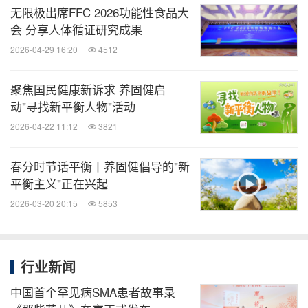
着"新平衡主义"深深扎根于生活沃土，根深叶茂，浚
无限极出席FFC 2026功能性食品大
远流长。养固健希望通过这个icon，让更多人的健康
会 分享人体循证研究成果
意识开始觉醒，对平衡生活产生向往，进而行动起
2026-04-29 16:20
4512
来，慢慢抵达平衡，收获健康快乐的完满人生。汇聚
聚焦国民健康新诉求 养固健启
秋的沉淀、冬的蓄势、春的觉醒、夏的共振，一场国
动"寻找新平衡人物"活动
风盛典落下帷幕，但中华养生智慧，正照进现代生活
2026-04-22 11:12
3821
的每一个日常。
春分时节话平衡丨养固健倡导的"新
平衡主义"正在兴起
消息来源：无限极（中国）有限公司
2026-03-20 20:15
5853
知消
行业新闻
微信公众号“知消”发布全球消费品、零售、时
尚、物流行业最新动态。扫描二维码，立即
中国首个罕见病SMA患者故事录
订阅！