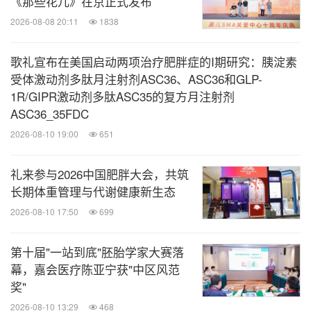
《那些花儿》在京正式发布
2026-08-08 20:11
1838
关键词：
食品饮料
健康护理与医院
医疗药物
零售
业
健身/养生
歌礼宣布在美国启动两项治疗肥胖症的I期研究：胰淀素
受体激动剂多肽月注射剂ASC36、ASC36和GLP-
分享到：
1R/GIPR激动剂多肽ASC35的复方月注射剂
ASC36_35FDC
2026-08-10 19:00
651
礼来参与2026中国肥胖大会，共筑
长期体重管理与代谢健康新生态
2026-08-10 17:50
699
第十届"一站到底"胚胎学家大赛落
幕，嘉会医疗陈亚宁获"中区风范
奖"
2026-08-10 13:29
468