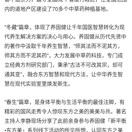
内的道地产区建设了70多个中草药种植基地。
"冬藏"篇章，体现了养固健让千年国医智慧转化为现
代养生解决方案的决心与用心。养固健从历代先贤中
的著作中汲取千年养生智慧，"师其法而不泥其方，
师其方而不泥其药"，大力发展中草药科技，专门成
立经典方剂研究部门，秉承"古法不可改其宗，却可
通其变"，融合东方智慧和现代方法，让中华养生智
慧在现代实验室里焕发新生。
"春生"篇章，是身体平衡与生活平衡的最佳注脚，有
精彩的国风走秀令人惊叹东方之美的美美与共。著名
主持人李静现场分享了此前亲身参与养固健「新平衡
•东方美」系列线下活动的所见所想，认同东方之美