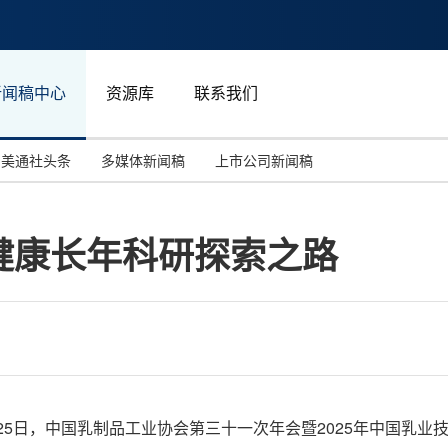
新闻稿中心
资源库
联系我们
美通社头条
多媒体新闻稿
上市公司新闻稿
国际消费电子展(CES)
汽车与交通
中国大陆
健康长年科研探索之路
投资并购
能源化工与环保
马来西亚
世界移动通信大会
教育与人力资源
澳大利亚
人工智能
体育
汉诺威工业博览会
广告营销传媒
5月23日-25日，中国乳制品工业协会第三十一次年会暨2025年中