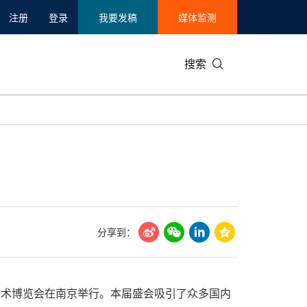
注册
登录
我要发稿
媒体监测
搜索
可持续发展
IT科技与互联网
日本
中国国际
零售业
韩国
碳中和
娱乐时尚与艺术
新加坡
企业扩张
环境
泰国
新质生产力
健康与医疗制药
财报
农业与制
美国临床肿瘤学会(ASCO)
通信业
企业社会
旅游与酒
分享到：
世界杯
会展
中国国际
房地产建
国乳业技术博览会在南京举行。本届盛会吸引了众多国内