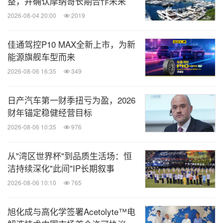
整，并确认摩纳哥长期合作未来
2026-08-04 20:00
2019
佳通驾控P10 MAX全新上市，为新
能源旗舰车型而来
2026-08-06 16:35
349
日产汽车第一财季扭亏为盈，2026
财年锚定稳健经营目标
2026-08-06 10:35
976
从"湾区世界杯"到品质生活场：恒
洁持续深化"此间"IP长期叙事
2026-08-06 10:10
765
旭化成与高化学签署Acetolyte™电