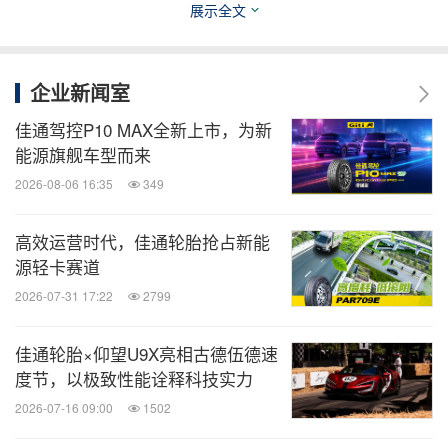
展示全文
更多详情可关注Giti佳通官方网站：
www.giti.com
企业新闻室
消息来源：佳通轮胎
佳通驾控P10 MAX全新上市，为新
能源旗舰车型而来
全球旅报
2026-08-06 16:35
349
微信公众号“全球旅报”发布最新的全球旅游产
高效运营时代，佳通轮胎抢占新能
业、OTA(在线旅游)、航空公司、飞机制造、
源轻卡赛道
酒店行业最新动态。扫描二维码，立即订
阅！
2026-07-31 17:22
2799
佳通轮胎×仰望U9X亮相古德伍德速
关键词：
汽车
体育赛事
体育运动
运输业
度节，以极致性能诠释科技实力
分享到：
2026-07-16 09:00
1502