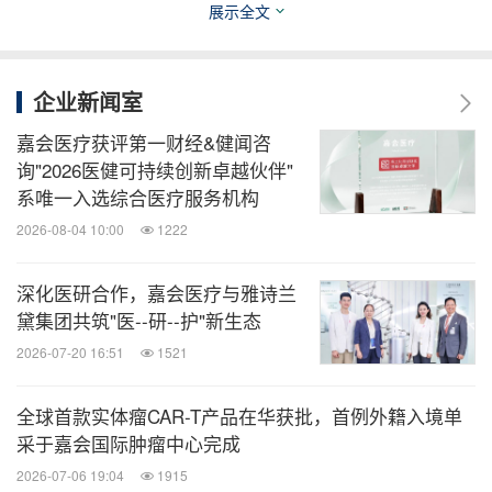
嘉会医疗
更多自闭症儿童及家庭带来实质性的帮助。
展示全文
也呼吁社会各方持续关注自闭症儿童的隐形需求，为
他们创造一个包容的社会环境。
企业新闻室
嘉会医疗获评第一财经&健闻咨
询"2026医健可持续创新卓越伙伴"
系唯一入选综合医疗服务机构
消息来源：嘉会医疗
2026-08-04 10:00
1222
医药健闻
深化医研合作，嘉会医疗与雅诗兰
黛集团共筑"医--研--护"新生态
微信公众号“医药健闻”发布全球制药、医疗、
大健康企业最新的经营动态。扫描二维码，
2026-07-20 16:51
1521
立即订阅！
全球首款实体瘤CAR-T产品在华获批，首例外籍入境单
采于嘉会国际肿瘤中心完成
关键词：
教育
健康护理与医院
体育运动
2026-07-06 19:04
1915