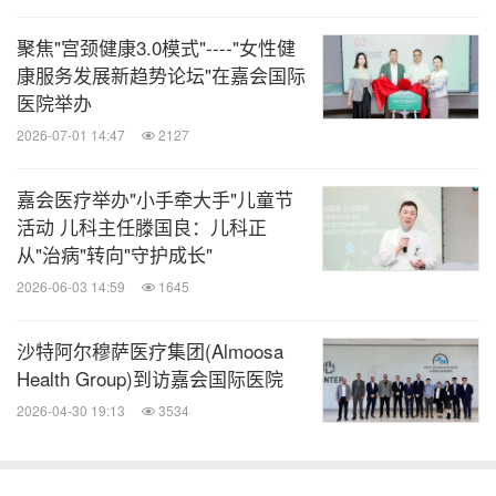
分享到：
聚焦"宫颈健康3.0模式"----"女性健
康服务发展新趋势论坛"在嘉会国际
医院举办
2026-07-01 14:47
2127
嘉会医疗举办"小手牵大手"儿童节
活动 儿科主任滕国良：儿科正
从"治病"转向"守护成长"
2026-06-03 14:59
1645
沙特阿尔穆萨医疗集团(Almoosa
Health Group)到访嘉会国际医院
2026-04-30 19:13
3534