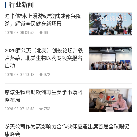
行业新闻
迪卡侬"水上漫游纪"登陆成都兴隆
湖，解锁全民健身新场景
2026-08-09 09:52
66
2026蒲公英（北美）创投论坛滑铁
卢落幕，北美生物医药专项赛报名
启动
2026-08-07 13:43
972
摩漾生物启动欧洲再生美学市场战
略布局
2026-08-07 12:58
752
参天公司作为高影响力合作伙伴应邀出席首届全球眼健
康峰会