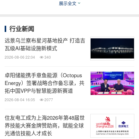
配的时长跨度较大，短则2-3年，长可达8-10年。影
展示全文
响这一过程的因素很多，其中研发投入直接决定技术
创新的速度，技术积累则决定了企业应对标准变化的
行业新闻
能力，而行业协作则能有效整合资源，提高整体效
远景乌兰察布星河基地投产 打造吉
率。"
瓦级AI基础设施新模式
2026-08-06 22:04
340
张晨辉认为："API-SQ标准是对SP的补充，旨在适应
国六、国七、欧六、欧七及新能源汽车新型发动机的
卓阳储能携手章鱼能源（Octopus
性能要求。此标准的推出不仅促进了企业加大研发投
Energy）签署战略合作备忘录，共
入，还推动了行业技术创新，为市场竞争提供了规
拓中国VPP与智慧能源新赛道
范，推动整个润滑油行业迈向新的发展阶段。"
2026-08-04 16:05
2077
住友电工成为上海2026年第48届世
嘉实多作为本次新标制定参与者之一，以先锋科技，
界技能大赛金牌赞助商，赋能全球
率先通过最新
API-SQ及ILSAC GF-7国际行业标准，
光通信技能人才成长