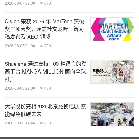
中国润滑油信息网行业分析师认
并实现全面超越。
2026-08-07 09:00
670
为，这不仅彰显了嘉实多的技术实力，更使其在市场
竞争中占据独特优势，推动整个行业朝着更严格、更
Cision 荣获 2026 年 MarTech 突破
奖三项大奖，涵盖社交聆听、新闻
先进的标准迈进。
稿发布及 AEO 领域
2026-08-07 01:00
790
2.
技术突破，解决行业难题
Shueisha 通过支持 100 种语言的漫
润滑油行业长期面临着沉积物清除与金属保护难以兼
画平台 MANGA MILLION 面向全球
顾的难题，传统添加剂往往以牺牲抗磨换清洁，在高
推广
温高负荷工况下，发动机磨损加剧。
2026-08-06 22:00
430
大华股份亮相2026北京充换电展 赋
认为，降低润滑油粘度的
润滑油行业知名专家马希福
能绿色低碳未来
同时，要确保对发动机的保护，关键在于技术革新。
2026-08-06 14:46
803
在添加剂方面，不同类型抗磨剂和摩擦改进剂的应
用，可以在提升润滑油的保护特性的同时提升燃油经