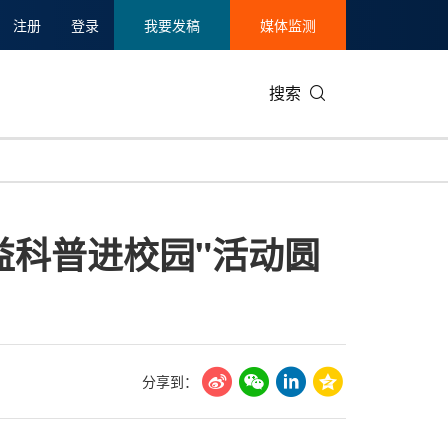
注册
登录
我要发稿
媒体监测
搜索
可持续发展
IT科技与互联网
日本
中国国际
零售业
韩国
益科普进校园"活动圆
碳中和
娱乐时尚与艺术
新加坡
企业扩张
环境
泰国
新质生产力
健康与医疗制药
财报
农业与制
美国临床肿瘤学会(ASCO)
通信业
企业社会
旅游与酒
世界杯
会展
中国国际
房地产建
分享到：