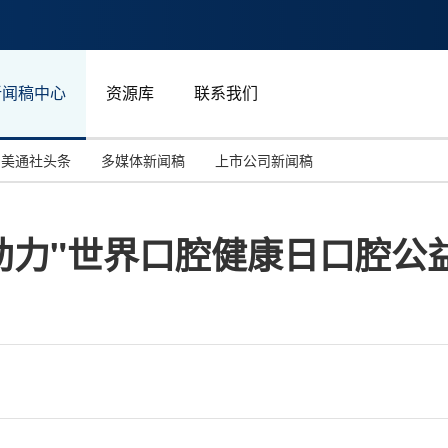
新闻稿中心
资源库
联系我们
美通社头条
多媒体新闻稿
上市公司新闻稿
国际消费电子展(CES)
汽车与交通
中国大陆
助力"世界口腔健康日口腔公
投资并购
能源化工与环保
马来西亚
世界移动通信大会
教育与人力资源
澳大利亚
人工智能
体育
汉诺威工业博览会
广告营销传媒