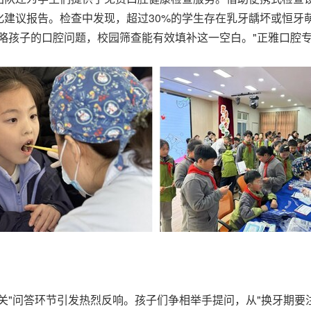
化建议报告。检查中发现，超过30%的学生存在乳牙龋坏或恒牙
略孩子的口腔问题，校园筛查能有效填补这一空白。"正雅口腔
关"问答环节引发热烈反响。孩子们争相举手提问，从"换牙期要注