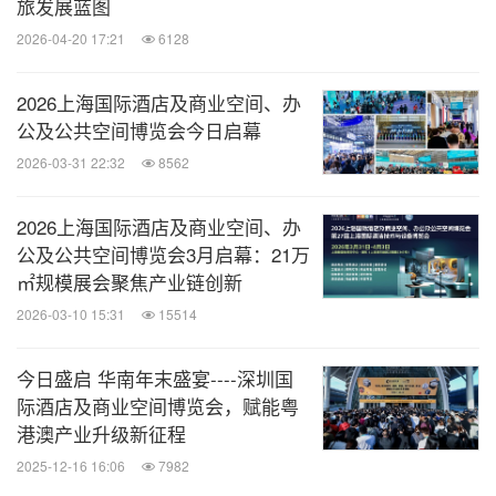
旅发展蓝图
展望未来，上海博华与美陈网的强强联合，不仅将带
2026-04-20 17:21
6128
动双方展会规模与实力的进一步扩大与资源的强势整
合，也会为参展商、观众乃至整个行业带来不同以往
2026上海国际酒店及商业空间、办
的价值与机遇。
公及公共空间博览会今日启幕
2026-03-31 22:32
8562
2026上海国际酒店及商业空间、办
消息来源：上海博华国际展览有限公司
公及公共空间博览会3月启幕：21万
㎡规模展会聚焦产业链创新
2026-03-10 15:31
15514
全球TMT
微信公众号“全球TMT”发布全球互联网、科
今日盛启 华南年末盛宴----深圳国
技、媒体、通讯企业的经营动态、财报信
际酒店及商业空间博览会，赋能粤
息、企业并购消息。扫描二维码，立即订
港澳产业升级新征程
阅！
2025-12-16 16:06
7982