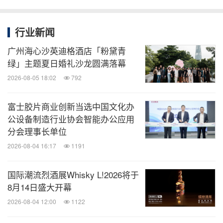
关键词：
电脑/电子
时尚
日用品
房地产
零售业
旅游业
行业新闻
分享到：
广州海心沙英迪格酒店「粉黛青
绿」主题夏日婚礼沙龙圆满落幕
2026-08-05 18:02
792
富士胶片商业创新当选中国文化办
公设备制造行业协会智能办公应用
分会理事长单位
2026-08-04 16:17
1191
国际潮流烈酒展Whisky L!2026将于
8月14日盛大开幕
2026-08-04 12:00
1122