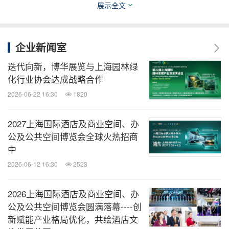
展示全文
来工作细则与交流工作心得。美陈网CEO谢赉先生就
美陈展与相关活动进行了分享，上海博华常务副总范
海燕女士则就年度项目合作计划展开了具体的介绍，
企业新闻室
促进彼此的了解与工作计划开展。
迭代向新，博华展览与上海园林绿
化行业协会达成战略合作
2026-06-22 16:30
1820
2027上海国际酒店及商业空间、办
公及公共空间博览会全球火热招商
中
2026-06-12 16:30
2523
2026上海国际酒店及商业空间、办
公及公共空间博览会圆满落幕----创
新赋能产业格局优化，共绘酒店文