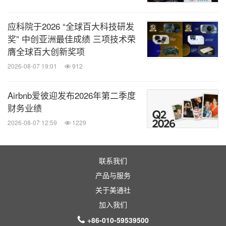
如何参与"
TPS
沉浸日"活动
应科院于2026 “全球百大科技研发
奖” 中创亚洲最佳成绩 三项技术荣
膺全球百大创新奖项
2026-08-07 19:01
912
Airbnb爱彼迎发布2026年第二季度
财务业绩
2026-08-07 12:59
1229
联系我们
参加配对会、首发路演、特展，请联系：
产品与服务
上海博华国际展览有限公司：姜女士 135 8598 0806
关于美通社
上海会展有限公司：黄女士 136 4197 2659
加入我们
+86-010-59539500