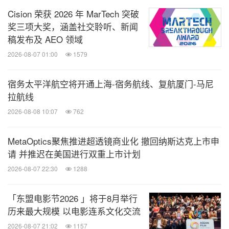
司，将通过往届展商和观众的大数据精准邀约各地文
Cision 荣获 2026 年 MarTech 突破
旅管理部门、博物馆、科技馆、艺术馆等G端观众，
奖三项大奖，涵盖社交聆听、新闻
以及各地文旅景区招商运营部门、商业空间招商运营
稿发布及 AEO 领域
部门、相关产业投资人、IP持有方、OTA、旅行社等
2026-08-07 01:00
1579
B端观众。
宿务太平洋航空将开通上海-宿务航线、复航厦门-马尼
拉航线
同时，通过大量的媒体宣传，吸引C端观众对沉浸式
2026-08-08 10:07
762
项目的关注。
MetaOptics聚焦推进超透镜商业化 撤回纳斯达克上市申
除了广泛的官方媒体和上海旅游产业博览会新媒体矩
请 并推迟在美国进行双重上市计划
阵推广之外，TPS沉浸日活动还得到了MANA、乐游
2026-08-07 22:30
1288
上海、新浪VR、VR控、87870网等媒体更深度的合
作推广。
「东盟电影节2026 」将于8月举行
历来最大规模 以电影连系文化交流
2026-08-07 21:02
1157