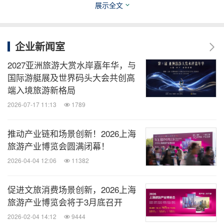
展示沉浸式项目、设备设施
展示全文
企业新闻室
2027亚洲旅游大赏水岸嘉年华，与
国际游艇展及世界码头大会共创高
端入境旅游新格局
2026-07-17 11:13
1789
推动产业链和场景创新！2026上海
旅游产业博览会圆满闭幕！
2026-04-04 12:06
11382
在配对会场地边，还将特设"TPS沉浸式特展"区域，
将以LBE大空间项目展示为主，同时包括其他的沉浸
促进文旅消费场景创新，2026上海
旅游产业博览会将于3月底召开
式项目类型。并包括相关的设备设施与内容制作企
2026-02-04 14:12
9444
业。