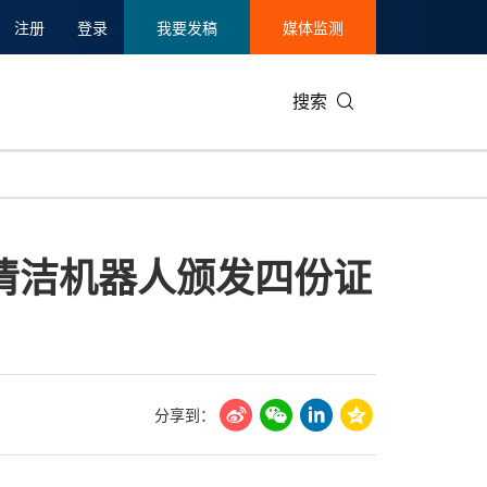
注册
登录
我要发稿
媒体监测
搜索
可持续发展
IT科技与互联网
日本
中国国际
零售业
韩国
ax泳池清洁机器人颁发四份证
碳中和
娱乐时尚与艺术
新加坡
企业扩张
环境
泰国
新质生产力
健康与医疗制药
财报
农业与制
美国临床肿瘤学会(ASCO)
通信业
企业社会
旅游与酒
世界杯
会展
中国国际
房地产建
分享到：