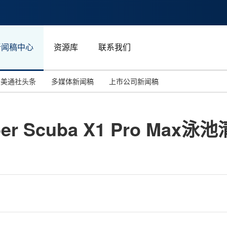
新闻稿中心
资源库
联系我们
美通社头条
多媒体新闻稿
上市公司新闻稿
国际消费电子展(CES)
汽车与交通
中国大陆
er Scuba X1 Pro M
投资并购
能源化工与环保
马来西亚
世界移动通信大会
教育与人力资源
澳大利亚
人工智能
体育
汉诺威工业博览会
广告营销传媒