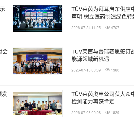
显示
TÜV莱茵为拜耳启东供应
声明 树立医药制造绿色转
2026-07-24 11:25
4707
讨会
TÜV莱茵与普瑞赛思签订
能源领域新机遇
2026-07-15 08:39
1380
颁发
TÜV莱茵奥申公司获大众
检测能力再获肯定
2026-07-08 09:08
1829