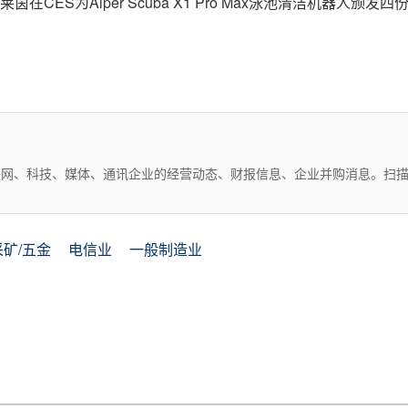
V莱茵在CES为Aiper Scuba X1 Pro Max泳池清洁机器人颁发四
互联网、科技、媒体、通讯企业的经营动态、财报信息、企业并购消息。扫
采矿/五金
电信业
一般制造业