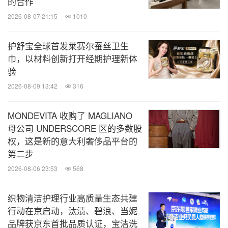
的合作
2026-08-07 21:15
1010
护舒宝全球首发莱赛尔蚕丝卫生
巾，以材料创新打开经期护理新体
验
2026-08-09 13:42
316
MONDEVITA 收购了 MAGLIANO
母公司 UNDERSCORE 区的多数股
权，这是新的意大利奢侈品平台的
第二步
2026-08-06 23:53
568
织物清洁护理行业高质量生态共建
行动在京启动，汰渍、碧浪、当妮
品牌获京东首批品质认证，宝洁洗