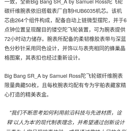
一致，全新Big Bang SR_A by Samuel Ross陀飞轮
碳纤维腕表依旧搭载表厂自制HUB6035机芯。该机
芯由264个组件构成，配备自动上链微型摆陀，并于6
点钟位置呈现醒目的镂空陀飞轮装置，可为腕表提供
72小时动力储存。腕表所配备的柔韧橡胶表带与深蓝
色分秒针采用同色设计，并饰以与表壳相同的蜂巢晶
格图案，其表扣也经过重新设计。
Big Bang SR_A by Samuel Ross陀飞轮碳纤维腕表
限量典藏50枚，且每枚腕表均配有专为宇舶表藏家精
心打造的精美表盒。
"
我们不断思考如何利用前沿科技与先进材质，诠
释
‘
以人为本
'
的现代制表理念，并希望通过创新设计