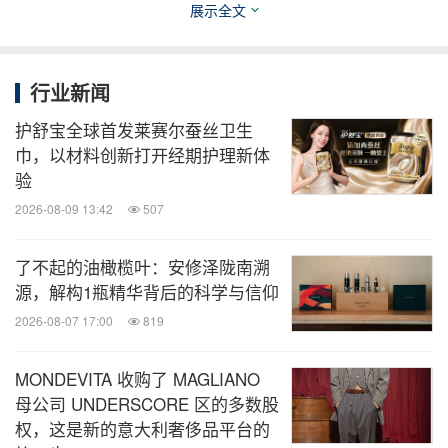
展示全文
通过其个人工作室SR_A，罗斯开创了独特的标志性
设计语言，并在多项沉浸式创意合作中得到运用，吸
行业新闻
引了众多全球范围内的忠实粉丝群体。
护舒宝全球首发莱赛尔蚕丝卫生
巾，以材料创新打开经期护理新体
验
罗斯与包括国王信托基金会（Kings Trust）与皇家艺
2026-08-09 13:42
507
术学院（The Royal College of art）在内的多家机构
合作，成功开展SR_A艺术家奖学金项目。
了不起的油橄榄叶：安修泽陇南溯
源，解构1瓶精华背后的科学与信仰
此外，他于2015年所创立的A-COLD-WALL*，在
2026-08-07 17:00
819
2024年被收购。
MONDEVITA 收购了 MAGLIANO
关于
HUBLOT
宇舶表
母公司 UNDERSCORE 区的多数股
权，这是新的意大利奢侈品平台的