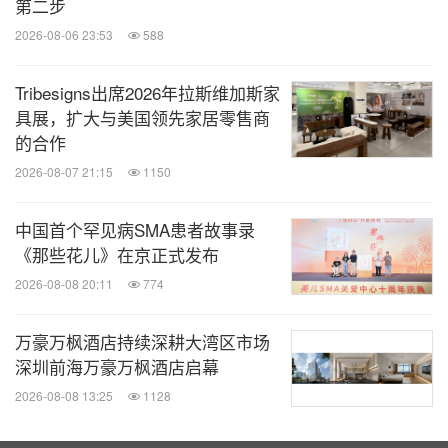
第二步
瑞士奢华制表品牌HUBLOT宇舶表成立于1980年，总
2026-08-06 23:53
588
部位于瑞士尼翁。品牌开创性地将黄金材质与橡胶表
带相结合打造出首款时计作品，其表壳设计灵感则源
Tribesigns出席2026年拉斯维加斯家
自船舶舷窗（法语意为Hublot）。"融合的艺术"品牌
具展，扩大与美国领先家居零售商
的合作
理念于此诞生：即制表传统、创新灵感与匠心工艺的
2026-08-07 21:15
1150
融合；宇舶表与不同领域的精英翘楚的携手合作。这
些大胆前卫的理念和举措经淬炼塑造成了宇舶表的标
中国首个罕见病SMA患者故事录
志性美学与先锋技艺。
《那些花儿》在京正式发布
2026-08-08 20:11
774
2005年，Big Bang腕表的瞩目问世进一步巩固了宇
舶表"融合的艺术"制表理念，淋漓诠释品牌于复杂功
万豪万枫酒店持续深耕大湾区市场
深圳前海万豪万枫酒店启幕
能、表厂自制机芯以及先进材质领域的卓越造诣。
Big Bang腕表的发展之路亦彰显品牌于碳纤维、钛金
2026-08-08 13:25
1128
属、陶瓷及蓝宝石此类创新材质应用领域非凡技艺。