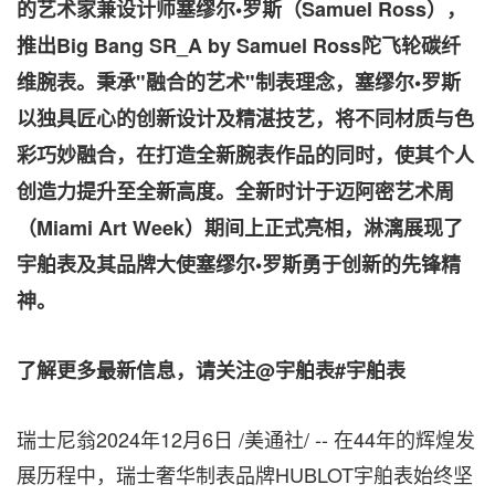
的艺术家
兼
设计师塞缪尔
•
罗斯（
Samuel Ross
），
推出
Big Bang SR_A by
Samuel Ross
陀飞轮
碳纤
维
腕表。秉承
"
融合的艺术
"
制表理念
，
塞缪尔
•
罗斯
以独具匠心的创新设计及精湛技艺
，将不同材质与色
彩巧妙融合，
在打造全新腕表作品的同时，使其个人
创造力
提升至全新高度。
全新时计
于迈阿密艺术
周
（
Miami Art Week
）
期间
上正式亮相，淋漓
展现了
宇舶表及其品牌大使
塞缪尔
•
罗斯勇于创新的先锋精
神
。
了解更多最新信息
，
请关注
@
宇舶表
#
宇舶表
瑞士尼翁
2024年12月6日
/美通社/ -- 在44年的辉煌发
展历程中，瑞士奢华制表品牌HUBLOT宇舶表始终坚