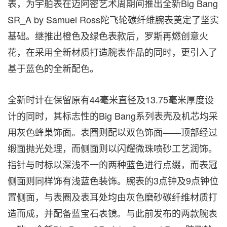
表，为宇舶表在迈阿密艺术周期间推出全新Big Bang
SR_A by Samuel Ross陀飞轮碳纤维腕表奠定了坚实
基础。继推出橙色及绿色表款后，罗斯再燃创意火
花，在采用全新材质打造腕表作品的同时，更引入了
基于蓝色的全新配色。
全新时计在保留原有44毫米直径及13.75毫米厚度设
计的同时，其标志性的Big Bang系列表壳及机芯均采
用灰色蜂巢饰面。表圈则配以双色饰面——顶部经过
缎面抛光处理，而侧面则以闪耀微珠喷砂工艺润饰。
指针与时标以深浅不一的两种蓝色进行点缀，而表冠
侧面则同样饰有浅蓝色装饰。腕表的3点钟及9点钟位
置侧面，与表圈及表耳处均由灰色磨砂碳纤维材质打
造而成，并配备蓝宝石表镜。与此前发布的两款腕表