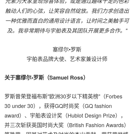
元素为大家呈现惊喜体验，或是通过趣味十足的色彩
触动人们的心弦，让笑容自然绽放。我们力求创造出
一种优雅而直白的通用设计语言，让时间之美触手可
及。我非常期待与宇舶表及其团队开展更多合作。"
塞缪尔•罗斯
宇舶表品牌大使、艺术家兼设计师
关于
塞缪尔
•
罗斯
（
Samuel Ross
）
罗斯曾荣登福布斯"欧洲30岁以下精英榜"（Forbes
30 under 30），获得GQ时尚奖（GQ fashion
award）、宇舶表设计奖（Hublot Design Prize），
并三次斩获英国时尚大奖（British Fashion Awards）