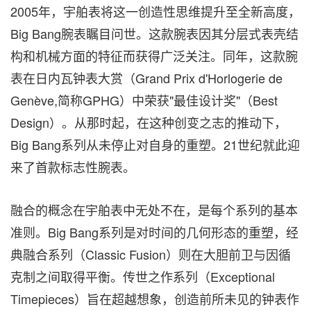
2005年，宇舶表将这一创造性思维提升至全新高度，
Big Bang腕表瞩目问世。这款腕表因其分层式表壳结
构和机械方面的特征而获得广泛关注。同年，这款腕
表在日内瓦钟表大赏（Grand Prix d'Horlogerie de
Genève,简称GPHG）中荣获"最佳设计奖"（Best
Design）。从那时起，在这种创变之志的推动下，
Big Bang系列从未停止对自身的重塑。21世纪就此迎
来了首款标志性腕表。
融合的概念在宇舶表中无处不在，是每个系列的基本
准则。Big Bang系列是对时间的几何形态的重塑，经
典融合系列（Classic Fusion）则在大胆前卫与因循
克制之间取得平衡。传世之作系列（Exceptional
Timepieces）旨在超越想象，创造前所未见的钟表作