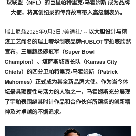
球联盟
（
NFL
）
的巨星帕特里克
•
马霍姆斯
成为品牌
大使，将其创纪录的传奇故事带入高级制表界
。
瑞士尼翁
2025年9月3日
/美通社/ --
以大胆设计与精
湛工艺闻名的瑞士奢华制表品牌
HUBLOT
宇舶表欣然
宣布
，
三届超级碗冠军
（
Super Bowl
Champion
）
、堪萨斯城酋长队
（
Kansas City
Chiefs
）
的四分卫帕特里克
•
马霍姆斯
（
Patrick
Mahomes
）
正式成为其全新品牌大使。作为当今体
坛最具颠覆性与活力的人物之一，马霍姆斯充分展现
了宇舶表围绕其时计作品和合作伙伴所颂扬的创新精
神及对卓越的不懈追求。