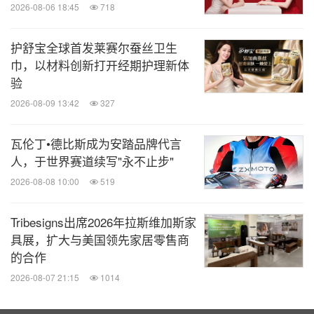
Bang系列，以大胆美学而独树一帜，因灵活多变而
2026-08-06 18:45
718
丰富多元。
护舒宝全球首发莱赛尔蚕丝卫生
巾，以材料创新打开经期护理新体
验
2026-08-09 13:42
327
消息来源：Hublot SA
瓦伦丁•德比斯成为安踏品牌代言
知消
人，于世界赛道续写"永不止步"
2026-08-08 10:00
519
微信公众号“知消”发布全球消费品、零售、时
尚、物流行业最新动态。扫描二维码，立即
订阅！
Tribesigns出席2026年拉斯维加斯家
具展，扩大与美国领先家居零售商
的合作
关键词：
时尚
日用品
珠宝
零售业
体育运动
2026-08-07 21:15
1014
分享到：