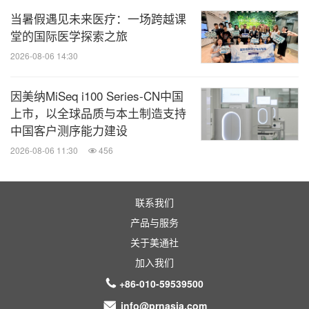
当暑假遇见未来医疗：一场跨越课
堂的国际医学探索之旅
2026-08-06 14:30
因美纳MiSeq i100 Series-CN中国
上市，以全球品质与本土制造支持
中国客户测序能力建设
2026-08-06 11:30
456
"健康蓝"、"耀眼红"、"希望绿"，北京和睦家以固定站
点、赛道巡视急救、赛道移动这一立体式医疗联动，
联系我们
完成赛事保障的精彩健康接力，无缝守护大家的北马
产品与服务
征程，保障选手健康完赛。
关于美通社
加入我们
心随步动，医伴全程。在奔跑人生的逐梦之路上，北
+86-010-59539500
京和睦家始终贴心相伴，为健康护航。下一次北马，
info@prnasia.com