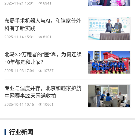
2025-11-21 15:01
6941
布局手术机器人与AI，和睦家普外
科有了新实践
2025-11-14 15:31
8101
北马3.2万跑者的"医"靠，为何连续
10年都是和睦家？
"这里有人心脏不舒服，需要医护人员。" 听到求助声
2025-11-03 17:04
10787
后，背着红色 AED 背包的急诊护士杜群芳第一时间
专业与温度并存，北京和睦家护航
赶到现场。杜群芳是第三次参与北马保障工作，在急
中网赛事22天圆满收拍
救和北马保障方面均有着丰富经验，今年她还担当了
2025-10-11 10:15
10601
院内 AED 志愿者的培训工作。在赛事开始前，她叮
嘱所在区域巡视的每一位 AED 医护人员检查好自己
的设备和物资，保证选手需要紧急救助时做到万无一
行业新闻