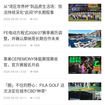
失。
从"湾区世界杯"到品质生活场：恒
洁持续深化"此间"IP长期叙事
正是因为像杜群芳一样背着红色 AED 背包的医护人
2026-08-06 10:10
541
员不断在赛道中进行往返巡视，选手们才能在逐梦路
上更加安心。
FE电动方程式2026/27赛季赛历调
整，并确认摩纳哥长期合作未来
赛道上，选手同样可以安心，身着 "希望绿" 专属跑服
2026-08-04 20:00
1865
的和睦家医师跑者与大家一同奔跑，他们随身携带急
莱美CEREMONY体能赛馆赛收
救腰包，里面装着利多卡因、酒精棉片、碘伏棉签、
官，官方赛报名开启
创可贴等药品，随时为有需要的跑友提供救治服务。
2026-08-04 13:02
868
「圈」不住的野心：FILA GOLF 这
次决定在城市CBD"种草"
2026-08-03 16:11
1122