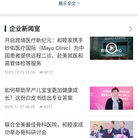
这种忙碌的场景在其他医疗站点同样上演。
展示全文
"别紧张，一点也不疼，很快就处理好了。""你现在感
企业新闻室
觉怎么样，好点了没？" 面对受伤的选手时，胡龙华
开启跨境医疗新纪元：和睦家携手
医生一边轻声细语地和被救助者聊天，一边温柔地处
妙佑医疗国际（Mayo Clinic）为中
理各种状况。胡医生表示，和被救助的选手聊天，一
国患者提供远程二诊、赴美就医和
方面判断他们的意识情况，看是否需要进一步的医疗
高管体检等服务
措施，另一方面也希望通过言语安慰，缓解他们紧张
2025-12-10 18:08
9017
和焦虑的情绪。"和睦家式" 的温暖救助也给大风天的
如何帮助早产儿宝宝更加健康成
赛事增添了温度。
长？这份白皮书给出专业答案
2025-11-27 08:48
6531
联合全美最佳骨科医院，和睦家成
功举办骨科研讨会