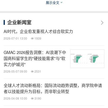
展示全文
美通社头条
微信公众号“美通社头条”发布新鲜、有趣、重
要的企业与机构新闻，由全球领先的企业新
企业新闻室
闻专线美通社（PR Newswire）为您呈现。
扫描二维码，立即订阅！
AI时代，企业愈发重视人才综合软实力
2026-07-01 13:00
1939
关键词：
财经/金融
教育
高端教育
GMAC 2026报告洞察：AI浪潮下中
分享到：
国商科留学生的"硬技能需求"与"软
实力护城河"
2026-05-07 09:00
2531
全球人才流动新格局：国际流动趋势调整，商学院申请
者以技能提升为目标，而非职业转型
2026-04-08 10:00
3190