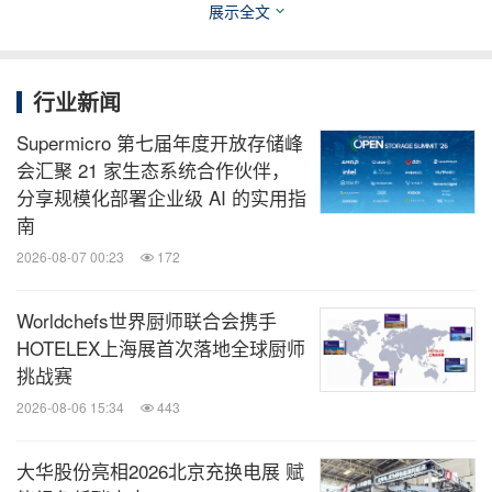
Delta首席执行官Ed Bastian
展示全文
行业新闻
Supermicro 第七届年度开放存储峰
会汇聚 21 家生态系统合作伙伴，
分享规模化部署企业级 AI 的实用指
Delta徽标
南
2026-08-07 00:23
172
Worldchefs世界厨师联合会携手
消息来源：Consumer Technology Association
HOTELEX上海展首次落地全球厨师
相关股票：
挑战赛
NYSE:DAL
2026-08-06 15:34
443
全球旅报
大华股份亮相2026北京充换电展 赋