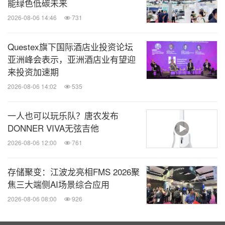
能绿色低碳未来
微信公众号“全球旅报”发布最新的全球旅游产
2026-08-06 14:46
731
业、OTA(在线旅游)、航空公司、飞机制造、
酒店行业最新动态。扫描二维码，立即订
阅！
Questex旗下国际酒店业投资论坛
亚洲峰会表示，亚洲酒店业有望迎
来投资加速期
关键词：
航空/飞机制造
电脑/电子
消费电子
娱乐
旅游业
2026-08-06 14:02
535
分享到：
一人也可以玩乐队？唐农发布
DONNER VIVA无弦吉他
2026-08-06 12:00
761
存储聚变：江波龙亮相FMS 2026聚
焦三大端侧AI场景综合应用
2026-08-06 08:00
926