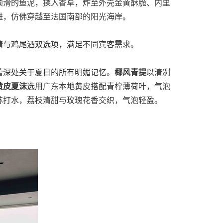
顺滑的鱼泥，揉入香草，炸至外壳金黄酥脆、内里
进，仿佛穿越至法国南部的阳光海岸。
精与鸡尾酒双选项，满足不同宾客需求。
蕾深处关于夏日的所有明媚记忆。
椰风青提
以清冽
黄皮夏沫
选用广东本地黄皮搭配青柠薄荷叶，气泡
苏打水，荔枝清甜与玫瑰花香交织，气泡轻盈。