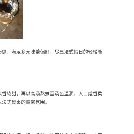
巧思，满足多元味蕾偏好，尽显法式假日的轻松随
焦香软甜，再以高汤熬煮至汤色温润，入口咸香柔
入法式餐桌的慵懒氛围。