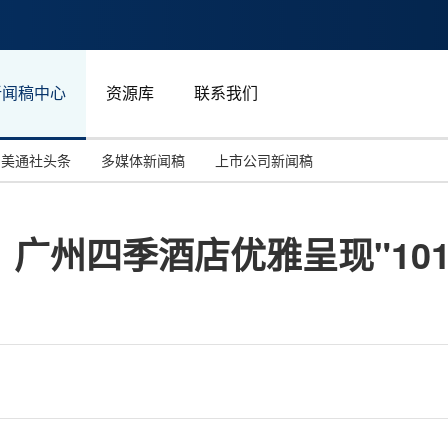
新闻稿中心
资源库
联系我们
美通社头条
多媒体新闻稿
上市公司新闻稿
国际消费电子展(CES)
汽车与交通
中国大陆
广州四季酒店优雅呈现"101
投资并购
能源化工与环保
马来西亚
世界移动通信大会
教育与人力资源
澳大利亚
人工智能
体育
汉诺威工业博览会
广告营销传媒