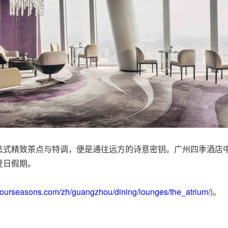
法式精致茶点与特调，便是通往远方的诗意密钥。广州四季酒店
夏日假期。
.fourseasons.com/zh/guangzhou/dining/lounges/the_atrium/
)。