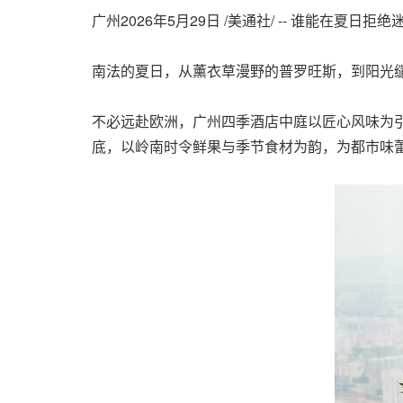
广州
2026年5月29日
/美通社/ -- 谁能在夏日拒
南法的夏日，从薰衣草漫野的普罗旺斯，到阳光
不必远赴欧洲，广州四季酒店中庭以匠心风味为引
底，以岭南时令鲜果与季节食材为韵，为都市味