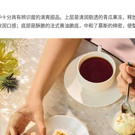
中十分具有辨识度的清爽甜品。上层是清润剔透的青瓜果冻，释
软润口感；底部是酥脆的法式黄油脆底，中和了慕斯的绵密，使