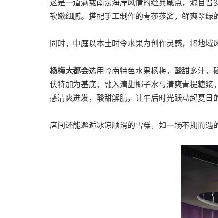
这是一道满载南法海岸风情的经典咸点，源自普
软嫩细腻。搭配手工制作的青莎莎酱，鲜爽翠绿
同时，中庭以本土时令水果为创作灵感，将地域
杨梅大都会
选用岭南特色水果杨梅，酸甜多汁，
伏特加为基底，融入清甜椰子水与清爽青提糖浆
感清爽迸发，酸甜解腻，让午后时光跃动起夏日
席间还能邂逅冰凉顺滑的雪糕，如一场不期而遇