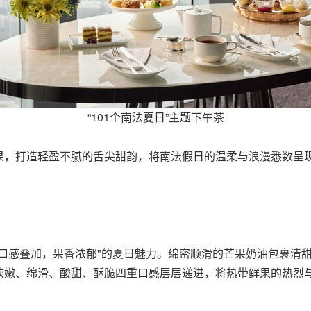
“101个南法夏日”主题下午茶
果，打造轻盈不腻的舌尖甜韵，将南法假日的温柔与浪漫悉数呈
口感叠加，果香浓郁"的夏日魅力。绵密顺滑的芒果奶油包裹清
软嫩、绵滑、酸甜、酥脆四重口感层层递进，将热带鲜果的热烈