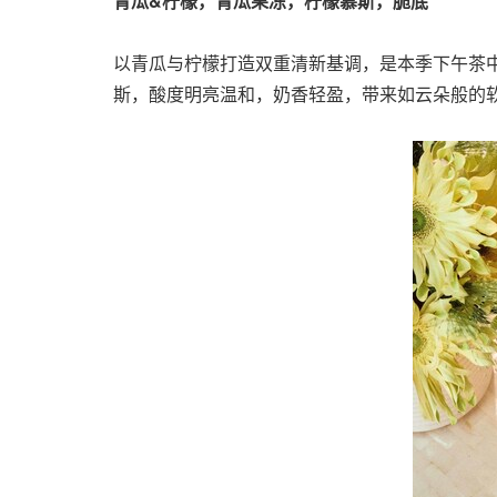
青瓜&柠檬，青瓜果冻，柠檬慕斯，脆底
以青瓜与柠檬打造双重清新基调，是本季下午茶
斯，酸度明亮温和，奶香轻盈，带来如云朵般的