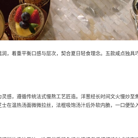
温润，着重平衡口感与层次，契合夏日轻食理念。五款咸点独具
为灵感，遵循传统法式慢熬工艺匠造。洋葱经长时间文火慢炒至
芝士在温热汤面微微拉丝，法棍吸饱汤汁后外软内脆，一口便坠