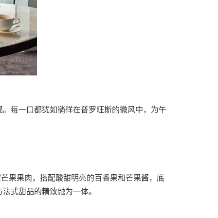
现。每一口都犹如徜徉在普罗旺斯的微风中，为午
甜芒果果肉，搭配酸甜明亮的百香果和芒果酱，底
与法式甜品的精致融为一体。