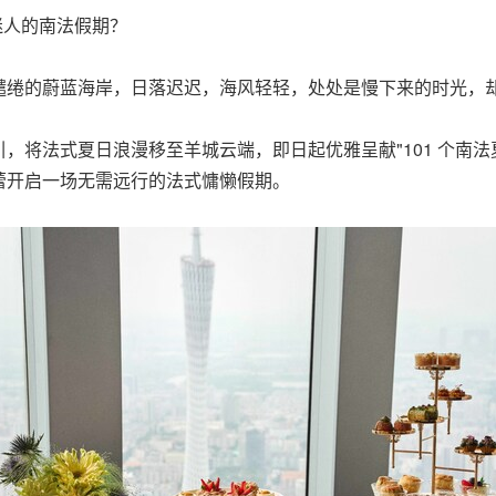
绝迷人的南法假期？
缱绻的蔚蓝海岸，日落迟迟，海风轻轻，处处是慢下来的时光，
，将法式夏日浪漫移至羊城云端，即日起优雅呈献"101 个南
蕾开启一场无需远行的法式慵懒假期。