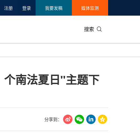
注册
登录
我要发稿
媒体监测
搜索
可持续发展
IT科技与互联网
日本
中国国际
零售业
韩国
 个南法夏日"主题下
碳中和
娱乐时尚与艺术
新加坡
企业扩张
环境
泰国
新质生产力
健康与医疗制药
财报
农业与制
美国临床肿瘤学会(ASCO)
通信业
企业社会
旅游与酒
世界杯
会展
中国国际
房地产建
分享到：