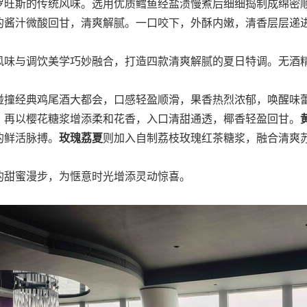
罗旺斯的传统风味。选用优质鳕鱼经盐渍慢煮后细细捣制成绵密
的酱汁微酸回甘，清爽解腻。一口咬下，外酥内嫩，清香层层递
风味与调饮美学巧妙融合，打造四款清爽解腻的夏日特调。无酒
碰撞经典鸡尾酒大都会，口感轻盈顺滑，果香热烈浓郁，唤醒味
，再以樱花糖浆增添柔和花香，入口清甜通透，椰香轻盈回甘。
的鲜活脉搏。
玫瑰荔夏
则加入自制荔枝玫瑰红茶糖浆，融合清爽
的甜蜜漫步，为惬意时光增添灵动惊喜。