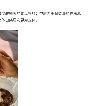
放淡雅鲜爽的青瓜气息；中层为细腻柔滑的柠檬慕
整体口感层次更为立体。