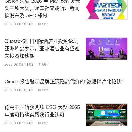
Cision 荣获 2026 年 MarTech 突破
教授、博士生导师裘晓东，北京大数据研究院保险大
奖三项大奖，涵盖社交聆听、新闻
数据研究中心主任、北京大学软微学院金融管理系教
稿发布及 AEO 领域
授赵占波，中央财经大学财经研究院教授、博士生导
2026-08-07 01:00
837
师、北京财经研究基地研究员王卉彤，高优逸中国区
总经理周榕，因极科技副总经理郦佳慧，玛特宇宙品
Questex旗下国际酒店业投资论坛
亚洲峰会表示，亚洲酒店业有望迎
牌合伙人欧阳进，RockAI CTO杨华，洛必德科技
来投资加速期
COO侍启山，开普云战略投资部总经理姜全，天九
2026-08-06 14:02
567
通航集团联席总裁孙永安，工信部产业实践教授、金
蝶 数字化转型咨询部总监王国宝，即享影像市场VP
Cision 报告警示品牌正深陷高代价的"数据碎片化陷阱"
王金明，艾迪康医学检验中心副总裁及营销中心负责
2026-08-05 22:00
939
人葛顺，萌鹰眼科品牌合伙人张怡彬，星云基因科技
有限公司事业一部市场负责人孙盟，福瑞股份战略市
德高中国斩获两项 ESG 大奖 2025
年度可持续实践获行业认可
场部负责人李华云，光羿科技市场总监苏媛，北京华
2026-08-07 10:00
687
龙商务航空股份有限公司战略发展部部长王超等嘉宾