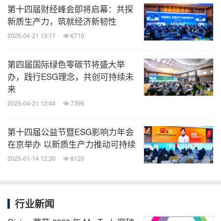
第十四届财经峰会即将启幕：共探
新质生产力，筑就经济新韧性
2025-04-21 13:17
6710
第四届国际绿色零碳节将盛大举
办，践行ESG理念，共创可持续未
来
2025-04-21 12:44
7396
第十四届公益节暨ESG影响力年会
财经峰会现场，嘉宾热议数字化和绿色化的双转型之
在京举办 以新质生产力推动可持续
道
2025-01-14 12:30
8120
中国疾病预防控制中心营养与健康所科技处处长、研
究员何丽，清华大学教授、北京量子信息科学研究院
行业新闻
副院长龙桂鲁，北京交通大学经济管理学院副院长、