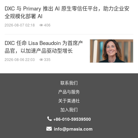
针对"数实融合正当时""持续释放数字经济的澎湃动
DXC 与 Primary 推出 AI 原生零信任平台，助力企业安
能""人工智能+如何赋能产业升级""绿色消费与产业创
全规模化部署 AI
新"等话题进行热烈探讨。
2026-08-07 02:18
406
致敬活力向上的商业力量
DXC 任命 Lisa Beaudoin 为首席产
品官，以加速产品驱动型增长
2026-08-06 22:03
335
第十三届财经峰会再次通过致敬盛典的形式寻找中国
经济驱动力，向在不确定性中韧性成长的商业力量致
敬，向在数字化转型，在ESG治理，在智能制造引
联系我们
领，在推动经济高质量发展中的优秀企业和企业家致
产品与服务
敬。
关于美通社
加入我们
三一集团轮值董事长、总裁唐修国，赛莱默亚洲区总
+86-010-59539500
裁吕淑萍，国药控股股份有限公司党委书记、董事长
info@prnasia.com