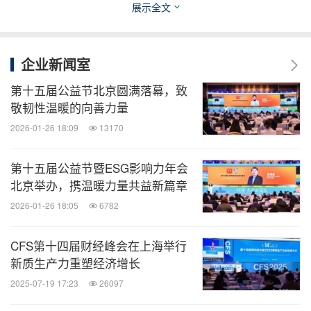
展示全文
谈及企业家精神，数央网总裁梁建民表示：面对新的
挑战，中国的企业家们没有选择躺平，而是积极转型
升级、不断想办法提升经营管理效能。他们身上所展
企业新闻室
现的企业家精神非常了不起，对经济平稳运行非常重
第十五届公益节北京圆满落幕，致
要，也是推动时代不断向前的重要力量。
敬韧性温暖的向善力量
2026-01-26 18:09
13170
数字化与绿色低碳双转型
第十五届公益节暨ESG影响力年会
北京举办，携温暖力量共益新篇章
以人工智能为代表的数字技术的进一步发展，加速传
2026-01-26 18:05
6782
统产业数字化，也为低碳转型提供了新的思路。绿色
化牵引数字化，数字化赋能绿色化，二者互为支撑、
CFS第十四届财经峰会在上海举行
协同融合，意义深远。
新质生产力重塑经济增长
2025-07-19 17:23
26097