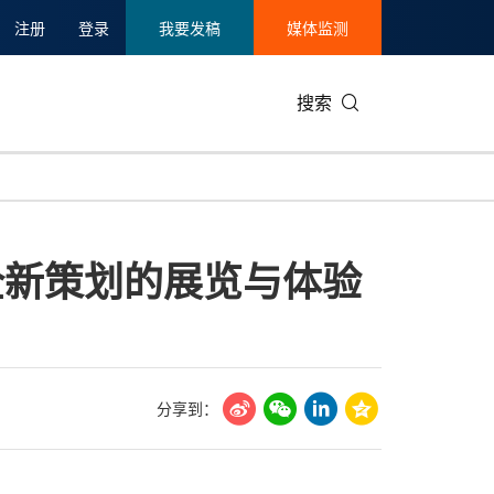
注册
登录
我要发稿
媒体监测
搜索
可持续发展
IT科技与互联网
日本
中国国际
零售业
韩国
来全新策划的展览与体验
碳中和
娱乐时尚与艺术
新加坡
企业扩张
环境
泰国
新质生产力
健康与医疗制药
财报
农业与制
美国临床肿瘤学会(ASCO)
通信业
企业社会
旅游与酒
世界杯
会展
中国国际
房地产建
分享到：