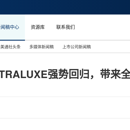
新闻稿中心
资源库
联系我们
美通社头条
多媒体新闻稿
上市公司新闻稿
国际消费电子展(CES)
汽车与交通
中国大陆
LTRALUXE强势回归，带
投资并购
能源化工与环保
马来西亚
世界移动通信大会
教育与人力资源
澳大利亚
人工智能
体育
汉诺威工业博览会
广告营销传媒