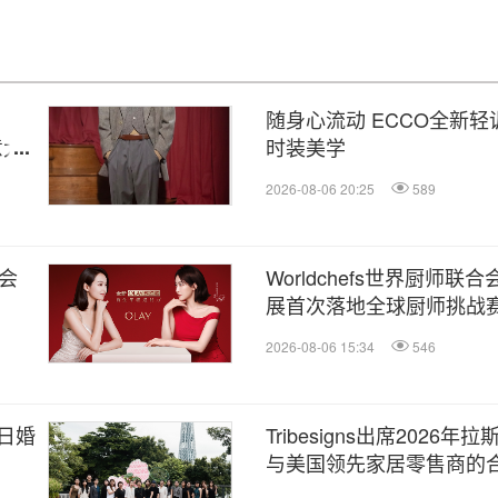
随身心流动 ECCO全新
意大
时装美学
2026-08-06 20:25
589
会
Worldchefs世界厨师联
展首次落地全球厨师挑战
2026-08-06 15:34
546
日婚
Tribesigns出席202
与美国领先家居零售商的