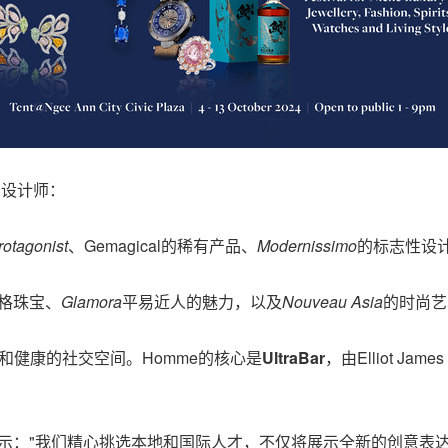
和设计师：
rotagonist
、Gemagical的稀有产品、
Modernissimo
的标志性设
格珠宝、
Glamora
平易近人的魅力，以及
Nouveau Asia
的时尚艺
和健康的社交空间。Homme的核心是
UltraBar
，由Elliot Ja
 Loh女士表示："我们精心挑选本地和国际人才，不仅将展示全新的