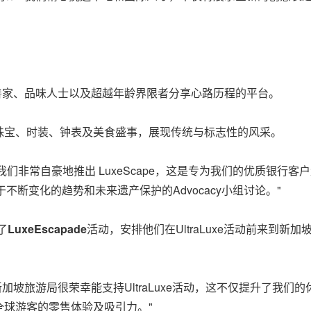
善家、品味人士以及超越年龄界限者分享心路历程的平台。
珠宝、时装、钟表及美食盛事，展现传统与标志性的风采。
ee先生称："我们非常自豪地推出 LuxeScape，这是专为我们的优
不断变化的趋势和未来遗产保护的Advocacy小组讨论。"
了
LuxeEscapade
活动，安排他们在UltraLuxe活动前来到新
示："新加坡旅游局很荣幸能支持UltraLuxe活动，这不仅提升了
球游客的零售体验及吸引力。"