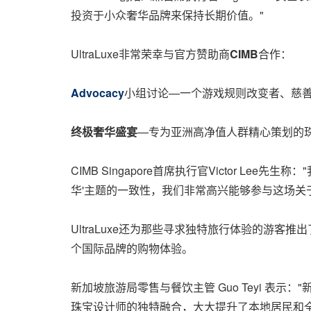
投资于小众奢华品牌来保持长期价值。"
UltraLuxe非常荣幸与官方赞助商
CIMB
合作：
Advocacy
小组讨论—一个游戏规则改变者、慈
终极奢华盛宴
—专为亚洲高净值人群精心策划的
CIMB Singapore首席执行官Victor L
华'主题的一致性，我们非常高兴能够参与这场关于
UltraLuxe还为那些寻求独特旅行体验的游客推出
个国际品牌的购物体验。
新加坡旅游局零售与餐饮主管 Guo Teyi 表
珠宝设计师的独特融合，大大提升了本地居民和全