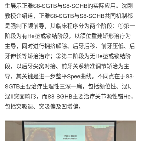
生展示正雅S8-SGTB与S8-SGHB的实际应用。沈刚
教授介绍道，正雅S8-SGTB与S8-SGHB共同机制都
是强制下颌前导，其临床程序分为两个阶段：①第一
阶段为有He垫或锁结阶段，以颌位重建矫形治疗为
主导，同时进行拥挤解除、后牙后移、前牙压低、后
牙伸长等矫治治疗；②第二阶段为无He垫或锁结阶
段，以后牙尖窝对接、前牙关系精准调节矫治为主
导，其关键是进一步整平Spee曲线。不同点在于S8-
SGTB主要治疗生理性三深一扁，包括颌位性、混I、
混II突面畸形，而S8-SGHB主要治疗关节源性错He，
包括突吸退、突吸偏及凹增偏。