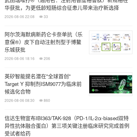
华获批，为更低龄短肠综合征患儿带来治疗新选择
2026-08-06 22:08
33
阿尔茨海默病新药仑卡奈单抗（乐
意保®）皮下自动注射剂型于博鳌
乐城获批
2026-08-06 18:16
206
英矽智能提名潜在"全球首创"
Target Y 抑制剂ISM9077为临床前
候选化合物
2026-08-06 08:30
860
信达生物宣布IBI363/TAK-928（PD-1/IL-2α-biased双特
异性抗体融合蛋白）第三项关键注册临床研究完成首例
受试者给药