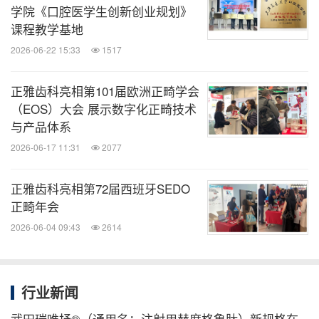
学院《口腔医学生创新创业规划》
课程教学基地
2026-06-22 15:33
1517
正雅齿科亮相第101届欧洲正畸学会
（EOS）大会 展示数字化正畸技术
与产品体系
2026-06-17 11:31
2077
正雅齿科亮相第72届西班牙SEDO
正畸年会
2026-06-04 09:43
2614
行业新闻
武田瑞唯抒®（通用名：注射用替度格鲁肽）新规格在