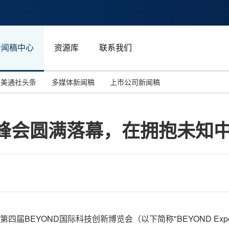
新闻稿中心
资源库
联系我们
美通社头条
多媒体新闻稿
上市公司新闻稿
国际消费电子展(CES)
汽车与交通
中国大陆
资峰会圆满落幕，在拥抱未知
投资并购
能源化工与环保
马来西亚
世界移动通信大会
教育与人力资源
澳大利亚
人工智能
体育
汉诺威工业博览会
广告营销传媒
第四届BEYOND国际科技创新博览会（以下简称"BEYOND Expo 2024"）