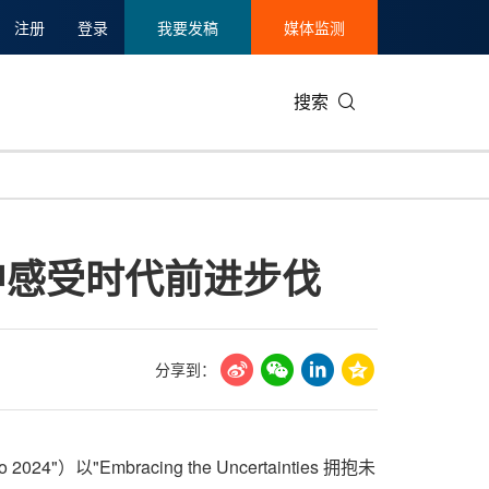
注册
登录
我要发稿
媒体监测
搜索
可持续发展
IT科技与互联网
日本
中国国际
零售业
韩国
中感受时代前进步伐
碳中和
娱乐时尚与艺术
新加坡
企业扩张
环境
泰国
新质生产力
健康与医疗制药
财报
农业与制
美国临床肿瘤学会(ASCO)
通信业
企业社会
旅游与酒
分享到：
世界杯
会展
中国国际
房地产建
以"Embracing the Uncertainties 拥抱未